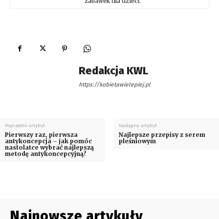
zabawek dla dzieci.
Redakcja KWL
https://kobietawielepiej.pl
Poprzedni artykuł
Następny artykuł
Pierwszy raz, pierwsza
Najlepsze przepisy z serem
antykoncepcja – jak pomóc
pleśniowym
nastolatce wybrać najlepszą
metodę antykoncepcyjną?
Najnowsze artykuły