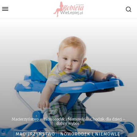
Macierzyństwo
Noworodek i Niemowlę
Chodzik dla dzieci –
dobry wybór?
MACIERZYŃSTWO
NOWORODEK I NIEMOWLĘ