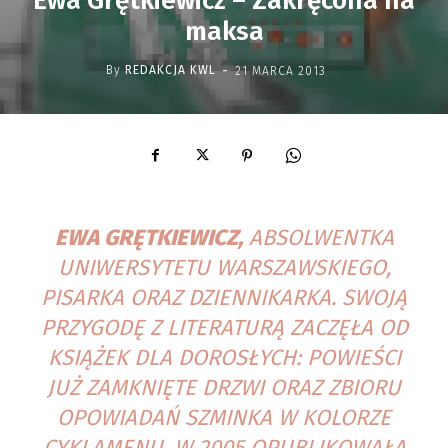
Ewa Grętkiewicz – Zakręcona na
maksa
-
By
REDAKCJA KWL
21 MARCA 2013
EWA GRĘTKIEWICZ,
ABSOLWENTKA
UNIWERSYTETU WARSZAWSKIEGO,
PISARKA ORAZ DZIENNIKARKA. SWOJĄ
PRZYGODĘ Z LITERATURĄ ZACZĘŁA OD
KSIĄŻEK DLA DOROSŁYCH: POWIEŚCI
JUŻ ZAMKNIĘTE DRZWI ORAZ ZBIORU
OPOWIADAŃ SZMINKA W KOLORZE
CYKLAMENU. W 2005 OPUBLIKOWAŁA