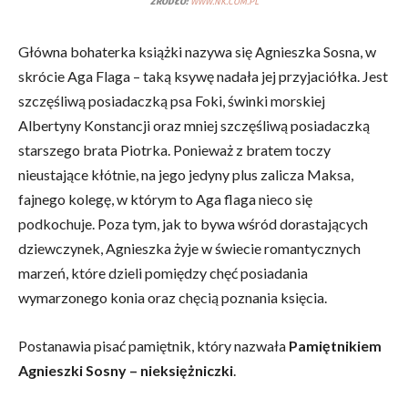
ŹRÓDŁO:
WWW.NK.COM.PL
Główna bohaterka książki nazywa się Agnieszka Sosna, w
skrócie Aga Flaga – taką ksywę nadała jej przyjaciółka. Jest
szczęśliwą posiadaczką psa Foki, świnki morskiej
Albertyny Konstancji oraz mniej szczęśliwą posiadaczką
starszego brata Piotrka. Ponieważ z bratem toczy
nieustające kłótnie, na jego jedyny plus zalicza Maksa,
fajnego kolegę, w którym to Aga flaga nieco się
podkochuje. Poza tym, jak to bywa wśród dorastających
dziewczynek, Agnieszka żyje w świecie romantycznych
marzeń, które dzieli pomiędzy chęć posiadania
wymarzonego konia oraz chęcią poznania księcia.
Postanawia pisać pamiętnik, który nazwała
Pamiętnikiem
Agnieszki Sosny – nieksiężniczki
.