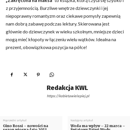
„Zakręcona na maksa”
to książka, którą czyta się szybko i
z przyjemnością. Burzliwe wnętrze dziewczynki i jej
niepoprawny romantyzm oraz ciekawe pomysły zapewnią
nam dobrą zabawę podczas lektury. Skierowana jest
głównie do dziewczynek w wieku szkolnym, mniejsze dzieci
mogą mieć kłopoty w łączeniu wielu wątków. Idealna na
prezent, obowiązkowa pozycja na półce!
Redakcja KWL
https://kobietawielepiej.pl
Poprzedni artykuł
Następny artykuł
Gino Rossi – nowości na
Woda ma wpływ – 22 marca –
sezon wiosna-lato 2013
Światowy Dzień Wody