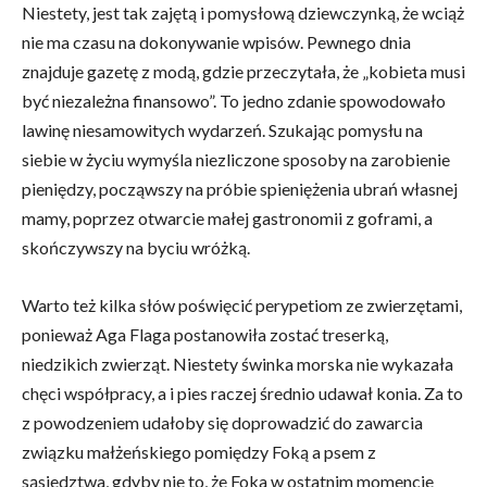
Niestety, jest tak zajętą i pomysłową dziewczynką, że wciąż
nie ma czasu na dokonywanie wpisów. Pewnego dnia
znajduje gazetę z modą, gdzie przeczytała, że „kobieta musi
być niezależna finansowo”. To jedno zdanie spowodowało
lawinę niesamowitych wydarzeń. Szukając pomysłu na
siebie w życiu wymyśla niezliczone sposoby na zarobienie
pieniędzy, począwszy na próbie spieniężenia ubrań własnej
mamy, poprzez otwarcie małej gastronomii z goframi, a
skończywszy na byciu wróżką.
Warto też kilka słów poświęcić perypetiom ze zwierzętami,
ponieważ Aga Flaga postanowiła zostać treserką,
niedzikich zwierząt. Niestety świnka morska nie wykazała
chęci współpracy, a i pies raczej średnio udawał konia. Za to
z powodzeniem udałoby się doprowadzić do zawarcia
związku małżeńskiego pomiędzy Foką a psem z
sąsiedztwa, gdyby nie to, że Foka w ostatnim momencie