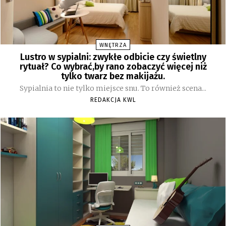
WNĘTRZA
Lustro w sypialni: zwykłe odbicie czy świetlny
rytuał? Co wybrać,by rano zobaczyć więcej niż
tylko twarz bez makijażu.
Sypialnia to nie tylko miejsce snu. To również scena...
REDAKCJA KWL