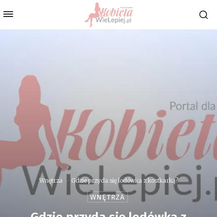
Wnętrza
Gdzie przyda się lodówka z kostkarką?
WNĘTRZA