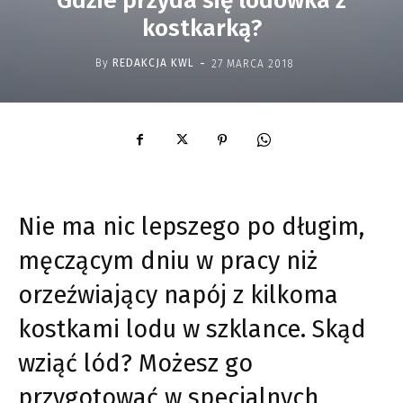
Gdzie przyda się lodówka z
kostkarką?
-
By
REDAKCJA KWL
27 MARCA 2018
Nie ma nic lepszego po długim,
męczącym dniu w pracy niż
orzeźwiający napój z kilkoma
kostkami lodu w szklance. Skąd
wziąć lód? Możesz go
przygotować w specjalnych