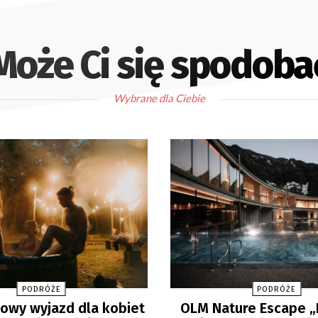
Może Ci się spodoba
Wybrane dla Ciebie
PODRÓŻE
PODRÓŻE
wy wyjazd dla kobiet
OLM Nature Escape 