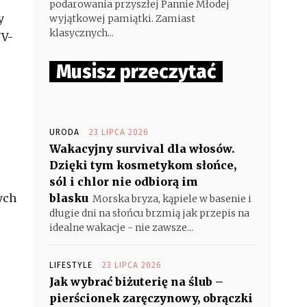
podarowania przyszłej Pannie Młodej
y
wyjątkowej pamiątki. Zamiast
klasycznych...
UV-
Musisz przeczytać
URODA
23 LIPCA 2026
Wakacyjny survival dla włosów.
Dzięki tym kosmetykom słońce,
sól i chlor nie odbiorą im
ych
blasku
Morska bryza, kąpiele w basenie i
długie dni na słońcu brzmią jak przepis na
idealne wakacje - nie zawsze...
LIFESTYLE
23 LIPCA 2026
Jak wybrać biżuterię na ślub –
pierścionek zaręczynowy, obrączki