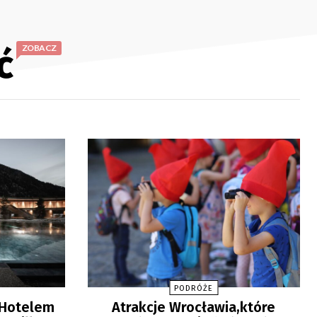
ć
ZOBACZ
PODRÓŻE
„Hotelem
Atrakcje Wrocławia,które