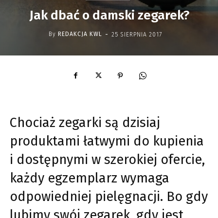
Jak dbać o damski zegarek?
-
By
REDAKCJA KWL
25 SIERPNIA 2017
Chociaż zegarki są dzisiaj
produktami łatwymi do kupienia
i dostępnymi w szerokiej ofercie,
każdy egzemplarz wymaga
odpowiedniej pielęgnacji. Bo gdy
lubimy swój zegarek, gdy jest