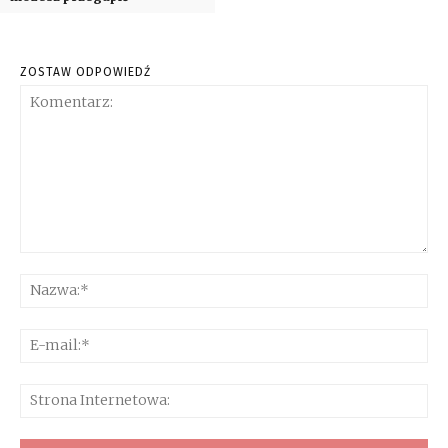
ZOSTAW ODPOWIEDŹ
Komentarz:
Na
E-
mai
Str
Int