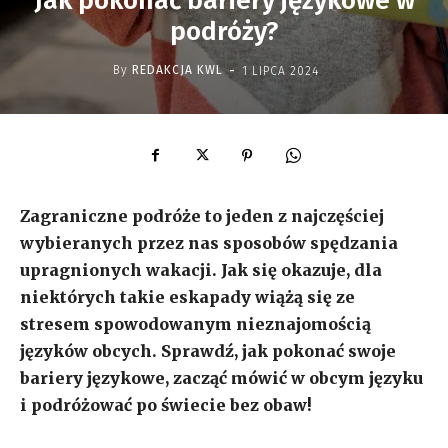
Jak pokonać bariery językowe w
podróży?
-
By
REDAKCJA KWL
1 LIPCA 2024
Zagraniczne podróże to jeden z najczęściej
wybieranych przez nas sposobów spędzania
upragnionych wakacji. Jak się okazuje, dla
niektórych takie eskapady wiążą się ze
stresem spowodowanym nieznajomością
języków obcych. Sprawdź, jak pokonać swoje
bariery językowe, zacząć mówić w obcym języku
i podróżować po świecie bez obaw!