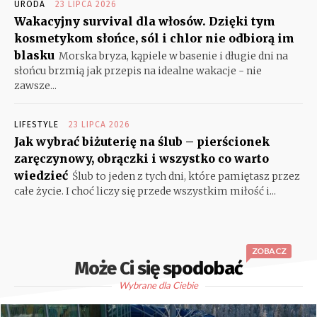
URODA
23 LIPCA 2026
Wakacyjny survival dla włosów. Dzięki tym
kosmetykom słońce, sól i chlor nie odbiorą im
blasku
Morska bryza, kąpiele w basenie i długie dni na
słońcu brzmią jak przepis na idealne wakacje - nie
zawsze...
LIFESTYLE
23 LIPCA 2026
Jak wybrać biżuterię na ślub – pierścionek
zaręczynowy, obrączki i wszystko co warto
wiedzieć
Ślub to jeden z tych dni, które pamiętasz przez
całe życie. I choć liczy się przede wszystkim miłość i...
ZOBACZ
Może Ci się spodobać
Wybrane dla Ciebie