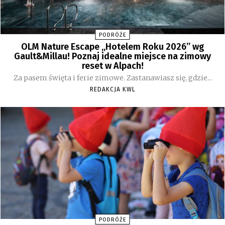
PODRÓŻE
OLM Nature Escape „Hotelem Roku 2026” wg
Gault&Millau! Poznaj idealne miejsce na zimowy
reset w Alpach!
Za pasem święta i ferie zimowe. Zastanawiasz się, gdzie...
REDAKCJA KWL
PODRÓŻE