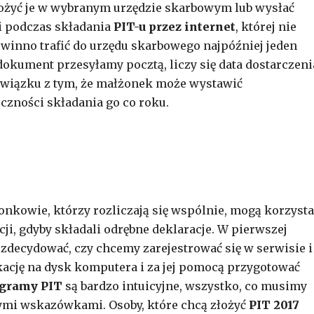
łożyć je w wybranym urzędzie skarbowym lub wysłać
ci podczas składania
PIT-u przez internet
, której nie
nno trafić do urzędu skarbowego najpóźniej jeden
 dokument przesyłamy pocztą, liczy się data dostarczeni
 związku z tym, że małżonek może wystawić
zności składania go co roku.
kowie, którzy rozliczają się wspólnie, mogą korzysta
cji, gdyby składali odrębne deklaracje. W pierwszej
 zdecydować, czy chcemy zarejestrować się w serwisie i
ikację na dysk komputera i za jej pomocą przygotować
gramy PIT
są bardzo intuicyjne, wszystko, co musimy
nymi wskazówkami. Osoby, które chcą złożyć
PIT 2017