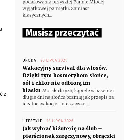
podarowania przyszłej Pannie Młodej
wyjątkowej pamiątki. Zamiast
klasycznych...
a
Musisz przeczytać
URODA
23 LIPCA 2026
Wakacyjny survival dla włosów.
Dzięki tym kosmetykom słońce,
sól i chlor nie odbiorą im
blasku
Morska bryza, kąpiele w basenie i
ć z
długie dni na słońcu brzmią jak przepis na
idealne wakacje - nie zawsze...
LIFESTYLE
23 LIPCA 2026
Jak wybrać biżuterię na ślub –
pierścionek zaręczynowy, obrączki