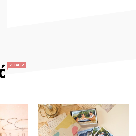
ć
ZOBACZ