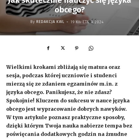
Jak skutecznie nauczyć się języka
obcego?
-
By
REDAKCJA KWL
19 KWIETNIA 2024
Wielkimi krokami zbliżają się matura oraz
sesja, podczas której uczniowie i studenci
mierzą się ze zdaniem egzaminów m.in. z
języka obcego. Panikujesz, że nie zdasz?
Spokojnie! Kluczem do sukcesu w nauce języka
obcego jest wypracowanie dobrych nawyków.
W tym artykule poznasz praktyczne sposoby,
dzięki którym Twoja nauka nabierze tempa bez
poświęcania dodatkowych godzin na żmudne