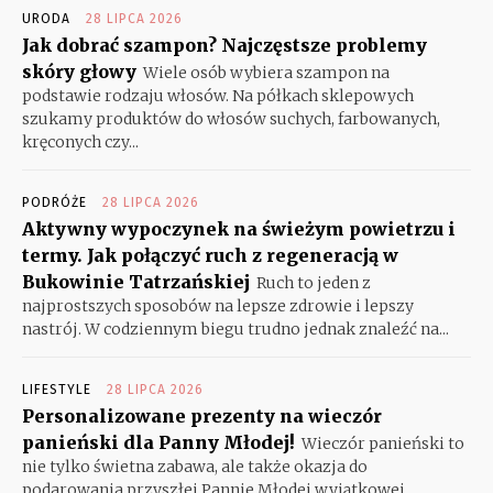
URODA
28 LIPCA 2026
Jak dobrać szampon? Najczęstsze problemy
skóry głowy
Wiele osób wybiera szampon na
podstawie rodzaju włosów. Na półkach sklepowych
szukamy produktów do włosów suchych, farbowanych,
kręconych czy...
PODRÓŻE
28 LIPCA 2026
Aktywny wypoczynek na świeżym powietrzu i
termy. Jak połączyć ruch z regeneracją w
Bukowinie Tatrzańskiej
Ruch to jeden z
najprostszych sposobów na lepsze zdrowie i lepszy
nastrój. W codziennym biegu trudno jednak znaleźć na...
LIFESTYLE
28 LIPCA 2026
Personalizowane prezenty na wieczór
panieński dla Panny Młodej!
Wieczór panieński to
nie tylko świetna zabawa, ale także okazja do
podarowania przyszłej Pannie Młodej wyjątkowej