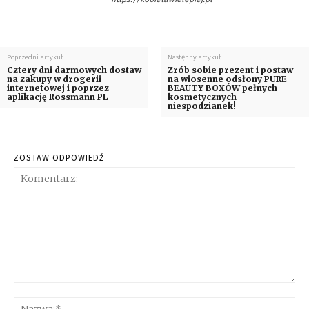
Poprzedni artykuł
Następny artykuł
Cztery dni darmowych dostaw
Zrób sobie prezent i postaw
na zakupy w drogerii
na wiosenne odsłony PURE
internetowej i poprzez
BEAUTY BOXÓW pełnych
aplikację Rossmann PL
kosmetycznych
niespodzianek!
ZOSTAW ODPOWIEDŹ
Komentarz:
Na