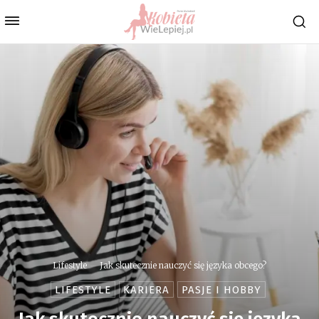
Lifestyle
Jak skutecznie nauczyć się języka obcego?
LIFESTYLE
KARIERA
PASJE I HOBBY