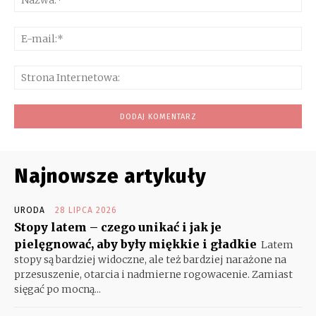
E-
mai
Str
Int
Najnowsze artykuły
URODA
28 LIPCA 2026
Stopy latem – czego unikać i jak je
pielęgnować, aby były miękkie i gładkie
Latem
stopy są bardziej widoczne, ale też bardziej narażone na
przesuszenie, otarcia i nadmierne rogowacenie. Zamiast
sięgać po mocną...