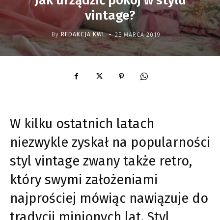
Jak urządzić pokój w stylu
vintage?
-
By
REDAKCJA KWL
25 MARCA 2019
W kilku ostatnich latach
niezwykle zyskał na popularności
styl vintage zwany także retro,
który swymi założeniami
najprościej mówiąc nawiązuje do
tradycji minionych lat. Styl