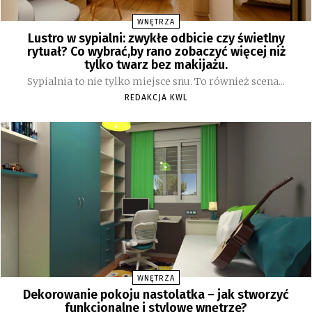
WNĘTRZA
Lustro w sypialni: zwykłe odbicie czy świetlny
rytuał? Co wybrać,by rano zobaczyć więcej niż
tylko twarz bez makijażu.
Sypialnia to nie tylko miejsce snu. To również scena...
REDAKCJA KWL
WNĘTRZA
Dekorowanie pokoju nastolatka – jak stworzyć
funkcjonalne i stylowe wnętrze?