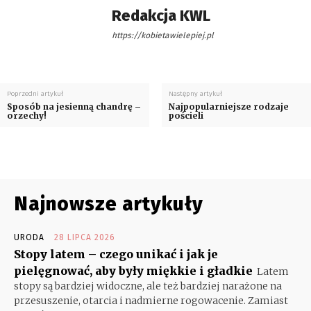
Redakcja KWL
https://kobietawielepiej.pl
Poprzedni artykuł
Następny artykuł
Sposób na jesienną chandrę –
Najpopularniejsze rodzaje
orzechy!
pościeli
Najnowsze artykuły
URODA
28 LIPCA 2026
Stopy latem – czego unikać i jak je
pielęgnować, aby były miękkie i gładkie
Latem
stopy są bardziej widoczne, ale też bardziej narażone na
przesuszenie, otarcia i nadmierne rogowacenie. Zamiast