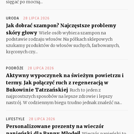
sięgać po mocną...
URODA
28 LIPCA 2026
Jak dobrać szampon? Najczęstsze problemy
skóry głowy
Wiele osób wybiera szampon na
podstawie rodzaju włosów. Na półkach sklepowych
szukamy produktów do włosów suchych, farbowanych,
kręconych czy...
PODRÓŻE
28 LIPCA 2026
Aktywny wypoczynek na świeżym powietrzu i
termy. Jak połączyć ruch z regeneracją w
Bukowinie Tatrzańskiej
Ruch to jeden z
najprostszych sposobów na lepsze zdrowie i lepszy
nastrój. W codziennym biegu trudno jednak znaleźć na...
LIFESTYLE
28 LIPCA 2026
Personalizowane prezenty na wieczór
panieński dla Panny Młodej!
Wieczór panieński to