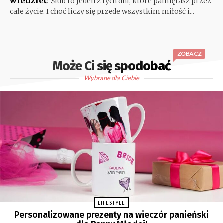
wiedzieć
Ślub to jeden z tych dni, które pamiętasz przez
całe życie. I choć liczy się przede wszystkim miłość i...
ZOBACZ
Może Ci się spodobać
Wybrane dla Ciebie
LIFESTYLE
Personalizowane prezenty na wieczór panieński