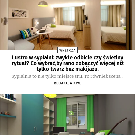
WNĘTRZA
Lustro w sypialni: zwykłe odbicie czy świetlny
rytuał? Co wybrać,by rano zobaczyć więcej niż
tylko twarz bez makijażu.
Sypialnia to nie tylko miejsce snu. To również scena...
REDAKCJA KWL