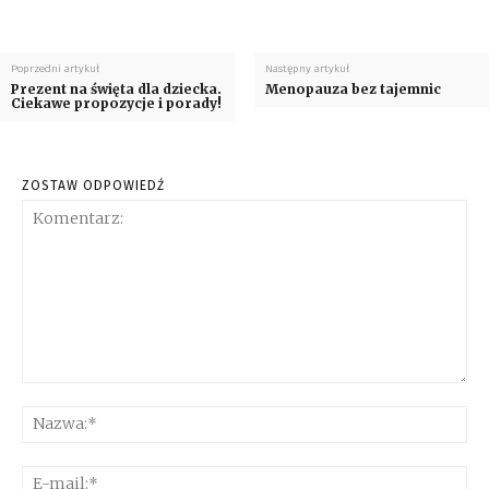
Poprzedni artykuł
Następny artykuł
Prezent na święta dla dziecka.
Menopauza bez tajemnic
Ciekawe propozycje i porady!
ZOSTAW ODPOWIEDŹ
Komentarz:
Na
E-