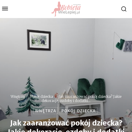
Wnętrza
Pokój dziecka
Jak zaaranżować pokój dziecka? Jakie
dekoracje, ozdoby i dodatki...
WNĘTRZA
POKÓJ DZIECKA
Jak zaaranżować pokój dziecka?