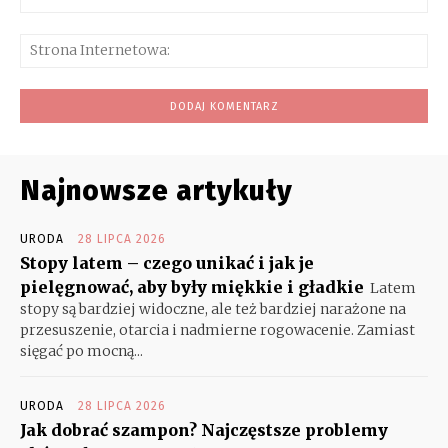
mai
Str
Int
Najnowsze artykuły
URODA
28 LIPCA 2026
Stopy latem – czego unikać i jak je
pielęgnować, aby były miękkie i gładkie
Latem
stopy są bardziej widoczne, ale też bardziej narażone na
przesuszenie, otarcia i nadmierne rogowacenie. Zamiast
sięgać po mocną...
URODA
28 LIPCA 2026
Jak dobrać szampon? Najczęstsze problemy