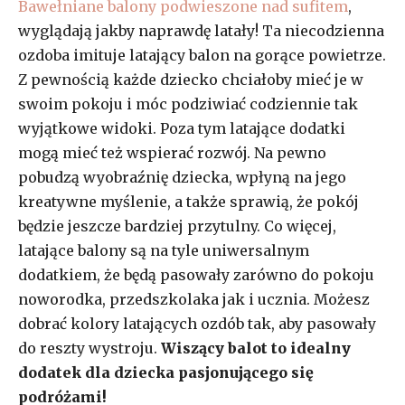
Bawełniane balony podwieszone nad sufitem
,
wyglądają jakby naprawdę latały! Ta niecodzienna
ozdoba imituje latający balon na gorące powietrze.
Z pewnością każde dziecko chciałoby mieć je w
swoim pokoju i móc podziwiać codziennie tak
wyjątkowe widoki. Poza tym latające dodatki
mogą mieć też wspierać rozwój. Na pewno
pobudzą wyobraźnię dziecka, wpłyną na jego
kreatywne myślenie, a także sprawią, że pokój
będzie jeszcze bardziej przytulny. Co więcej,
latające balony są na tyle uniwersalnym
dodatkiem, że będą pasowały zarówno do pokoju
noworodka, przedszkolaka jak i ucznia. Możesz
dobrać kolory latających ozdób tak, aby pasowały
do reszty wystroju.
Wiszący balot to idealny
dodatek dla dziecka pasjonującego się
podróżami!