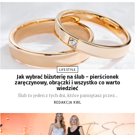
LIFESTYLE
Jak wybrać biżuterię na ślub – pierścionek
zaręczynowy, obrączki i wszystko co warto
wiedzieć
Ślub to jeden z tych dni, które pamiętasz przez...
REDAKCJA KWL