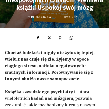
niespokojnych czasach? Premiera
książki Uspokój swój mózg
-
By
REDAKCJA KWL
30 LIPCA 2022
Chociaż ludzkości nigdy nie żyło się lepiej,
wielu z nas czuje się źle. Żyjemy w epoce
ciągłego stresu, natłoku negatywnych i
smutnych informacji. Porównywanie się z
innymi obniża nasze samopoczucie.
Książka szwedzkiego psychiatry
i autora
wieloletnich
badań nad mózgiem
, pozwala
zrozumieć, jakie mechanizmy kierują naszymi