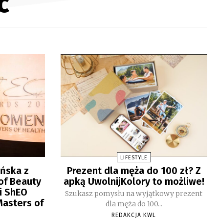
ć
LIFESTYLE
ińska z
Prezent dla męża do 100 zł? Z
of Beauty
apką UwolnijKolory to możliwe!
i ShEO
Szukasz pomysłu na wyjątkowy prezent
asters of
dla męża do 100...
REDAKCJA KWL