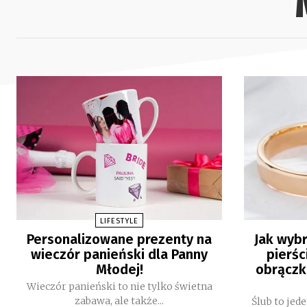
LIFESTYLE
Personalizowane prezenty na
Jak wybr
wieczór panieński dla Panny
pierśc
Młodej!
obrączk
Wieczór panieński to nie tylko świetna
zabawa, ale także...
Ślub to jed