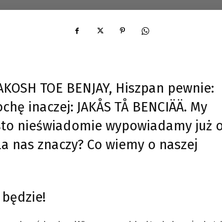
AKOSH TOE BENJAY, Hiszpan pewnie:
chę inaczej: JAKÅS TÅ BENCIÄÄ. My
ęsto nieświadomie wypowiadamy już 
dla nas znaczy? Co wiemy o naszej
 będzie!