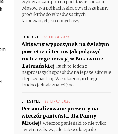
la
wybiera szampon na podstawie rodzaju
włosów. Na półkach sklepowych szukamy
ch
produktów do włosów suchych,
farbowanych, kręconych czy...
PODRÓŻE
28 LIPCA 2026
Aktywny wypoczynek na świeżym
rom
powietrzu i termy. Jak połączyć
ruch z regeneracją w Bukowinie
Tatrzańskiej
Ruch to jeden z
najprostszych sposobów na lepsze zdrowie
i lepszy nastrój. W codziennym biegu
N
trudno jednak znaleźć na...
LIFESTYLE
28 LIPCA 2026
Personalizowane prezenty na
wieczór panieński dla Panny
Młodej!
Wieczór panieński to nie tylko
świetna zabawa, ale także okazja do