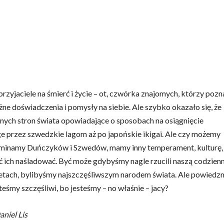
 przyjaciele na śmierć i życie – ot, czwórka znajomych, którzy pozna
ne doświadczenia i pomysły na siebie. Ale szybko okazało się, że
nych stron świata opowiadające o sposobach na osiągnięcie
ge przez szwedzkie lagom aż po japońskie ikigai. Ale czy możemy
minamy Duńczyków i Szwedów, mamy inny temperament, kulturę,
ich naśladować. Być może gdybyśmy nagle rzucili naszą codzien
arpetach, bylibyśmy najszczęśliwszym narodem świata. Ale powiedz
steśmy szczęśliwi, bo jesteśmy – no właśnie – jacy?
niel Lis