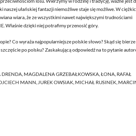
przeciwnościom losu. Wierzymy w rodzinę i tradycję, ważne jest d
ki naszej ułańskiej fantazji niemożliwe staje się możliwe. W ciężki
chwiana wiara, że ze wszystkimi nawet największymi trudnościami
. Właśnie dzięki niej potrafimy przenosić góry.
ropie? Co wyraża najpopularniejsze polskie słowo? Skąd się bierze
t szczęście po polsku? Zaskakującą odpowiedź na to pytanie auto
A DRENDA, MAGDALENA GRZEBAŁKOWSKA, ŁONA, RAFAŁ
WOJCIECH MANN, JUREK OWSIAK, MICHAŁ RUSINEK, MARCI