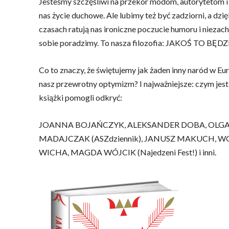
Jesteśmy szczęśliwi na przekór modom, autorytetom i 
nas życie duchowe. Ale lubimy też być zadziorni, a dzię
czasach ratują nas ironiczne poczucie humoru i nieza
sobie poradzimy. To nasza filozofia: JAKOŚ TO BĘDZIE
Co to znaczy, że świętujemy jak żaden inny naród w Eu
nasz przewrotny optymizm? I najważniejsze: czym jes
książki pomogli odkryć:
JOANNA BOJAŃCZYK, ALEKSANDER DOBA, OLG
MADAJCZAK (ASZdziennik), JANUSZ MAKUCH, 
WICHA, MAGDA WÓJCIK (Najedzeni Fest!) i inni.