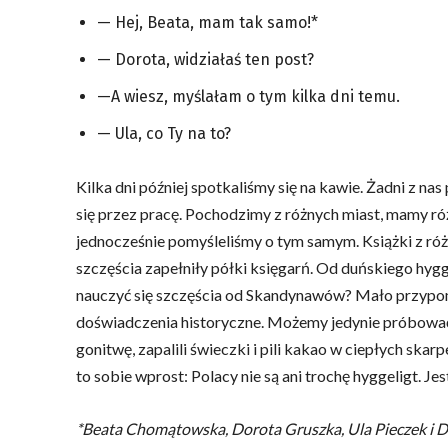
— Hej, Beata, mam tak samo!*
— Dorota, widziałaś ten post?
—A wiesz, myślałam o tym kilka dni temu.
— Ula, co Ty na to?
Kilka dni później spotkaliśmy się na kawie. Żadni z nas
się przez pracę. Pochodzimy z różnych miast, mamy róż
jednocześnie pomyśleliśmy o tym samym. Książki z róż
szczęścia zapełniły półki księgarń. Od duńskiego hyg
nauczyć się szczęścia od Skandynawów? Mało przypo
doświadczenia historyczne. Możemy jedynie próbować 
gonitwę, zapalili świeczki i pili kakao w ciepłych sk
to sobie wprost: Polacy nie są ani trochę hyggeligt. Je
*Beata Chomątowska, Dorota Gruszka, Ula Pieczek i Da