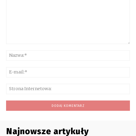
Komentarz:
Na
E-
mai
Str
Int
Najnowsze artykuły