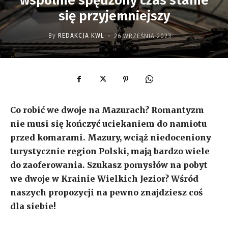
wspólnie spędzony czas stanie
się przyjemniejszy
-
By
REDAKCJA KWL
26 WRZEŚNIA 2023
Co robić we dwoje na Mazurach? Romantyzm
nie musi się kończyć uciekaniem do namiotu
przed komarami. Mazury, wciąż niedoceniony
turystycznie region Polski, mają bardzo wiele
do zaoferowania. Szukasz pomysłów na pobyt
we dwoje w Krainie Wielkich Jezior? Wśród
naszych propozycji na pewno znajdziesz coś
dla siebie!