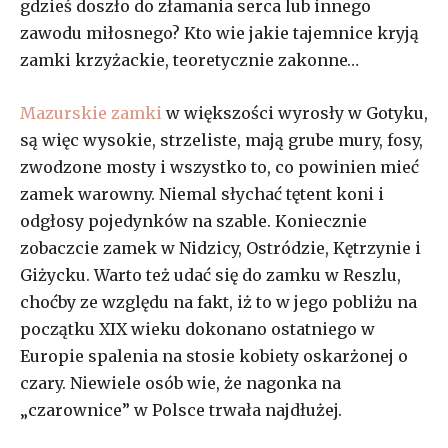
gdzieś doszło do złamania serca lub innego
zawodu miłosnego? Kto wie jakie tajemnice kryją
zamki krzyżackie, teoretycznie zakonne…
Mazurskie zamki
w większości wyrosły w Gotyku,
są więc wysokie, strzeliste, mają grube mury, fosy,
zwodzone mosty i wszystko to, co powinien mieć
zamek warowny. Niemal słychać tętent koni i
odgłosy pojedynków na szable. Koniecznie
zobaczcie zamek w Nidzicy, Ostródzie, Kętrzynie i
Giżycku. Warto też udać się do zamku w Reszlu,
choćby ze względu na fakt, iż to w jego pobliżu na
początku XIX wieku dokonano ostatniego w
Europie spalenia na stosie kobiety oskarżonej o
czary. Niewiele osób wie, że nagonka na
„czarownice” w Polsce trwała najdłużej.