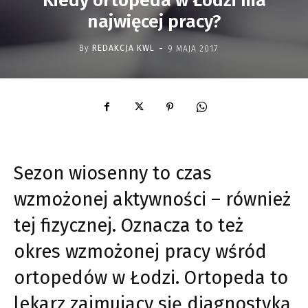
Kiedy ortopeda w Łodzi ma
najwięcej pracy?
-
By
REDAKCJA KWL
9 MAJA 2017
Sezon wiosenny to czas
wzmożonej aktywności – również
tej fizycznej. Oznacza to też
okres wzmożonej pracy wśród
ortopedów w Łodzi. Ortopeda to
lekarz zajmujący się diagnostyką