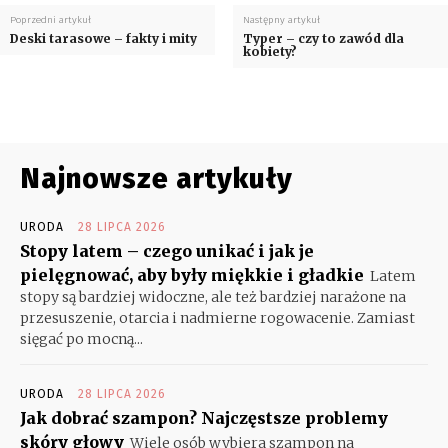
Poprzedni artykuł
Następny artykuł
Deski tarasowe – fakty i mity
Typer – czy to zawód dla
kobiety?
Najnowsze artykuły
URODA
28 LIPCA 2026
Stopy latem – czego unikać i jak je
pielęgnować, aby były miękkie i gładkie
Latem
stopy są bardziej widoczne, ale też bardziej narażone na
przesuszenie, otarcia i nadmierne rogowacenie. Zamiast
sięgać po mocną...
URODA
28 LIPCA 2026
Jak dobrać szampon? Najczęstsze problemy
skóry głowy
Wiele osób wybiera szampon na