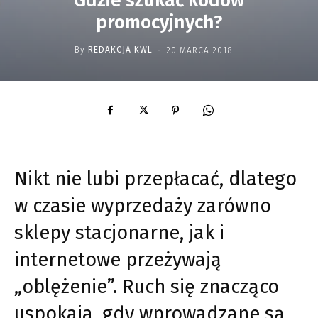
Gdzie szukać kodów
promocyjnych?
-
By
REDAKCJA KWL
20 MARCA 2018
Nikt nie lubi przepłacać, dlatego
w czasie wyprzedaży zarówno
sklepy stacjonarne, jak i
internetowe przeżywają
„oblężenie”. Ruch się znacząco
uspokaja, gdy wprowadzane są