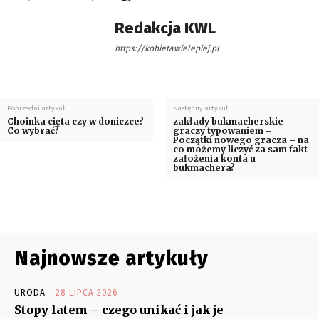
Redakcja KWL
https://kobietawielepiej.pl
Poprzedni artykuł
Następny artykuł
Choinka cięta czy w doniczce?
zakłady bukmacherskie
Co wybrać?
graczy typowaniem –
Początki nowego gracza – na
co możemy liczyć za sam fakt
założenia konta u
bukmachera?
Najnowsze artykuły
URODA
28 LIPCA 2026
Stopy latem – czego unikać i jak je