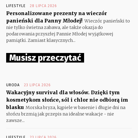
LIFESTYLE
28 LIPCA 2026
Personalizowane prezenty na wieczór
panieński dla Panny Młodej!
Wieczór panieński to
nie tylko świetna zabawa, ale także okazja do
podarowania przyszłej Pannie Młodej wyjątkowej
pamiątki. Zamiast klasycznych...
Musisz przeczytać
URODA
23 LIPCA 2026
Wakacyjny survival dla włosów. Dzięki tym
kosmetykom słońce, sól i chlor nie odbiorą im
blasku
Morska bryza, kąpiele w basenie i długie dni na
słońcu brzmią jak przepis na idealne wakacje - nie
zawsze...
LIFESTYLE
23 LIPCA 2026