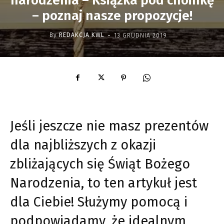
narodzenia – Książka pod choinkę
– poznaj nasze propozycje!
-
By
REDAKCJA KWL
13 GRUDNIA 2019
Jeśli jeszcze nie masz prezentów
dla najbliższych z okazji
zbliżających się Świąt Bożego
Narodzenia, to ten artykuł jest
dla Ciebie! Służymy pomocą i
podpowiadamy, że idealnym