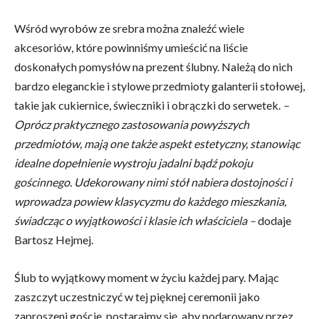
Wśród wyrobów ze srebra można znaleźć wiele
akcesoriów, które powinniśmy umieścić na liście
doskonałych pomysłów na prezent ślubny. Należą do nich
bardzo eleganckie i stylowe przedmioty galanterii stołowej,
takie jak cukiernice, świeczniki i obrączki do serwetek.
–
Oprócz praktycznego zastosowania powyższych
przedmiotów, mają one także aspekt estetyczny, stanowiąc
idealne dopełnienie wystroju jadalni bądź pokoju
gościnnego. Udekorowany nimi stół nabiera dostojności i
wprowadza powiew klasycyzmu do każdego mieszkania,
świadcząc o wyjątkowości i klasie ich właściciela –
dodaje
Bartosz Hejmej.
Ślub to wyjątkowy moment w życiu każdej pary. Mając
zaszczyt uczestniczyć w tej pięknej ceremonii jako
zaproszeni goście, postarajmy się, aby podarowany przez