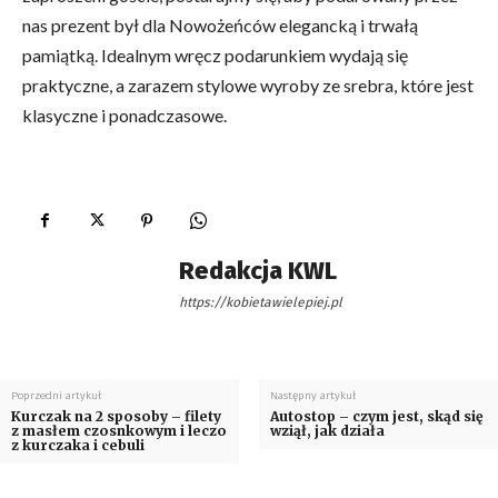
nas prezent był dla Nowożeńców elegancką i trwałą
pamiątką. Idealnym wręcz podarunkiem wydają się
praktyczne, a zarazem stylowe wyroby ze srebra, które jest
klasyczne i ponadczasowe.
Redakcja KWL
https://kobietawielepiej.pl
Poprzedni artykuł
Następny artykuł
Kurczak na 2 sposoby – filety
Autostop – czym jest, skąd się
z masłem czosnkowym i leczo
wziął, jak działa
z kurczaka i cebuli