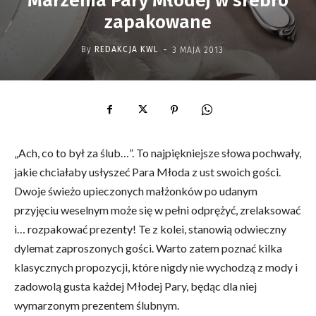
Marzenia Pary Młodej w srebro
zapakowane
-
By
REDAKCJA KWL
3 MAJA 2013
„Ach, co to był za ślub…”. To najpiękniejsze słowa pochwały,
jakie chciałaby usłyszeć Para Młoda z ust swoich gości.
Dwoje świeżo upieczonych małżonków po udanym
przyjęciu weselnym może się w pełni odprężyć, zrelaksować
i… rozpakować prezenty! Te z kolei, stanowią odwieczny
dylemat zaproszonych gości. Warto zatem poznać kilka
klasycznych propozycji, które nigdy nie wychodzą z mody i
zadowolą gusta każdej Młodej Pary, będąc dla niej
wymarzonym prezentem ślubnym.