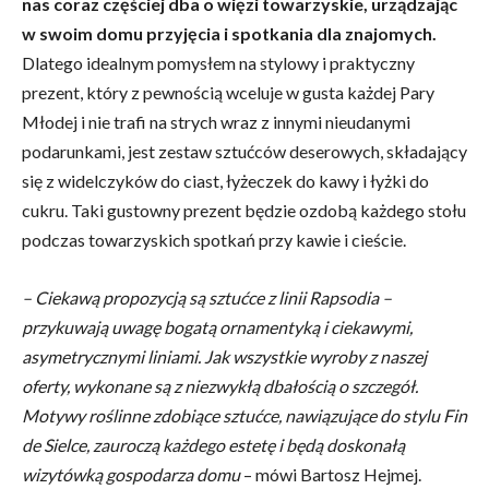
nas coraz częściej dba o więzi towarzyskie, urządzając
w swoim domu przyjęcia i spotkania dla znajomych.
Dlatego idealnym pomysłem na stylowy i praktyczny
prezent, który z pewnością wceluje w gusta każdej Pary
Młodej i nie trafi na strych wraz z innymi nieudanymi
podarunkami, jest zestaw sztućców deserowych, składający
się z widelczyków do ciast, łyżeczek do kawy i łyżki do
cukru. Taki gustowny prezent będzie ozdobą każdego stołu
podczas towarzyskich spotkań przy kawie i cieście.
– Ciekawą propozycją są sztućce z linii Rapsodia –
przykuwają uwagę bogatą ornamentyką i ciekawymi,
asymetrycznymi liniami. Jak wszystkie wyroby z naszej
oferty, wykonane są z niezwykłą dbałością o szczegół.
Motywy roślinne zdobiące sztućce, nawiązujące do stylu Fin
de Sielce, zauroczą każdego estetę i będą doskonałą
wizytówką gospodarza domu
– mówi Bartosz Hejmej.