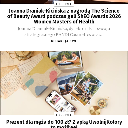
LIFESTYLE
Joanna Draniak-Kicińska z nagrodą The Science
of Beauty Award podczas gali ShEO Awards 2026
Women Masters of Health
Joanna Draniak-Kicińska, dyrektor ds. rozwoju
strategicznego BANDI Cosmetics oraz...
REDAKCJA KWL
LIFESTYLE
Prezent dla męża do 100 zł? Z apką UwolnijKolory
to możliwe!