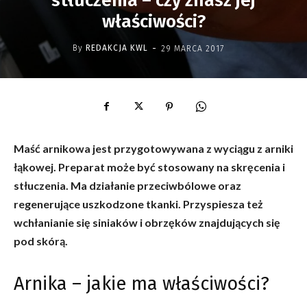
stłuczenia – czy znasz jej
właściwości?
-
By
REDAKCJA KWL
29 MARCA 2017
Maść arnikowa jest przygotowywana z wyciągu z arniki
łąkowej. Preparat może być stosowany na skręcenia i
stłuczenia. Ma działanie przeciwbólowe oraz
regenerujące uszkodzone tkanki. Przyspiesza też
wchłanianie się siniaków i obrzęków znajdujących się
pod skórą.
Arnika – jakie ma właściwości?