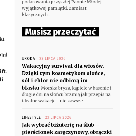
podarowania przyszłej Pannie Młodej
wyjątkowej pamiątki. Zamiast
klasycznych...
Musisz przeczytać
ki
lu!
URODA
23 LIPCA 2026
Wakacyjny survival dla włosów.
ift
.
Dzięki tym kosmetykom słońce,
li
sól i chlor nie odbiorą im
blasku
Morska bryza, kąpiele w basenie i
długie dni na słońcu brzmią jak przepis na
idealne wakacje - nie zawsze...
LIFESTYLE
23 LIPCA 2026
Jak wybrać biżuterię na ślub –
pierścionek zaręczynowy, obrączki