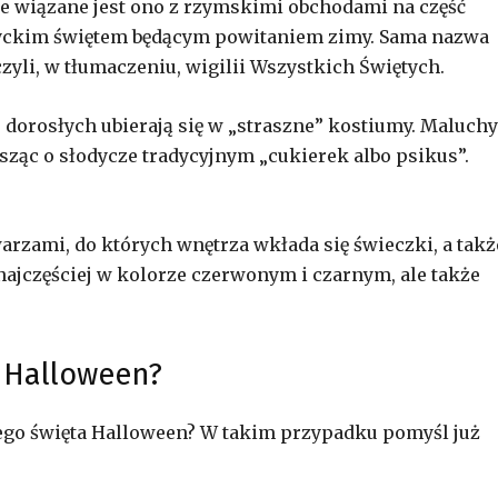
ale wiązane jest ono z rzymskimi obchodami na część
tyckim świętem będącym powitaniem zimy. Sama nazwa
zyli, w tłumaczeniu, wigilii Wszystkich Świętych.
u dorosłych ubierają się w „straszne” kostiumy. Maluchy
ząc o słodycze tradycyjnym „cukierek albo psikus”.
zami, do których wnętrza wkłada się świeczki, a takż
ajczęściej w kolorze czerwonym i czarnym, ale także
a Halloween?
ego święta Halloween? W takim przypadku pomyśl już