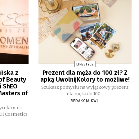
LIFESTYLE
ińska z
Prezent dla męża do 100 zł? Z
of Beauty
apką UwolnijKolory to możliwe!
i ShEO
Szukasz pomysłu na wyjątkowy prezent
asters of
dla męża do 100...
REDAKCJA KWL
yrektor ds.
DI Cosmetics