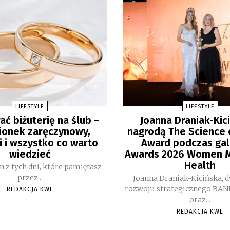
LIFESTYLE
LIFESTYLE
ać biżuterię na ślub –
Joanna Draniak-Kic
ionek zaręczynowy,
nagrodą The Science 
i i wszystko co warto
Award podczas gal
wiedzieć
Awards 2026 Women M
Health
en z tych dni, które pamiętasz
przez...
Joanna Draniak-Kicińska, d
rozwoju strategicznego BAN
REDAKCJA KWL
oraz...
REDAKCJA KWL