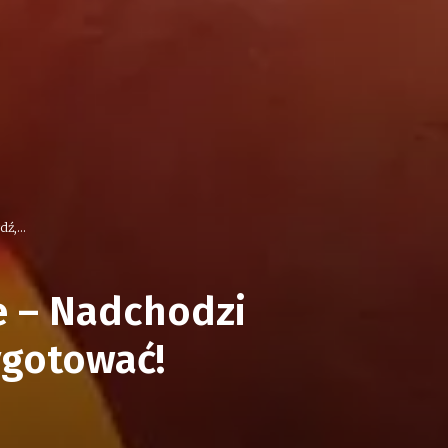
ź,...
e – Nadchodzi
ygotować!