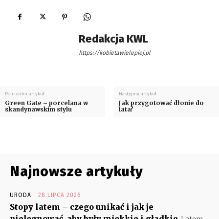
Redakcja KWL
https://kobietawielepiej.pl
Poprzedni artykuł
Następny artykuł
Green Gate – porcelana w
Jak przygotować dłonie do
skandynawskim stylu
lata?
Najnowsze artykuły
URODA
28 LIPCA 2026
Stopy latem – czego unikać i jak je
pielęgnować, aby były miękkie i gładkie
Latem