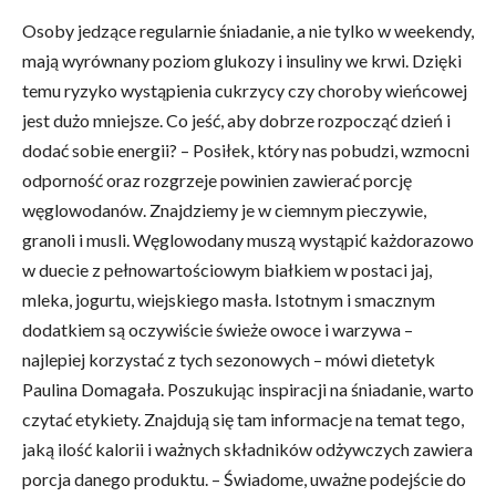
Osoby jedzące regularnie śniadanie, a nie tylko w weekendy,
mają wyrównany poziom glukozy i insuliny we krwi. Dzięki
temu ryzyko wystąpienia cukrzycy czy choroby wieńcowej
jest dużo mniejsze. Co jeść, aby dobrze rozpocząć dzień i
dodać sobie energii? – Posiłek, który nas pobudzi, wzmocni
odporność oraz rozgrzeje powinien zawierać porcję
węglowodanów. Znajdziemy je w ciemnym pieczywie,
granoli i musli. Węglowodany muszą wystąpić każdorazowo
w duecie z pełnowartościowym białkiem w postaci jaj,
mleka, jogurtu, wiejskiego masła. Istotnym i smacznym
dodatkiem są oczywiście świeże owoce i warzywa –
najlepiej korzystać z tych sezonowych – mówi dietetyk
Paulina Domagała. Poszukując inspiracji na śniadanie, warto
czytać etykiety. Znajdują się tam informacje na temat tego,
jaką ilość kalorii i ważnych składników odżywczych zawiera
porcja danego produktu. – Świadome, uważne podejście do