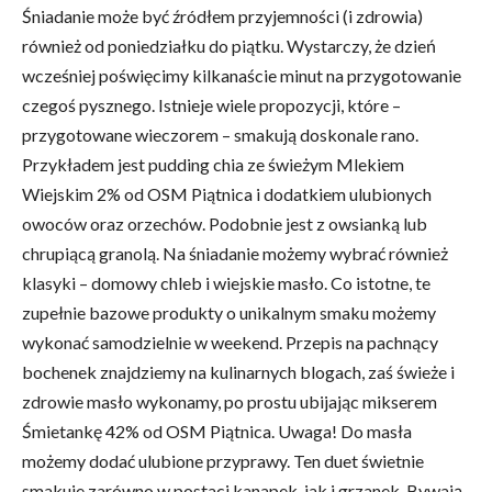
Śniadanie może być źródłem przyjemności (i zdrowia)
również od poniedziałku do piątku. Wystarczy, że dzień
wcześniej poświęcimy kilkanaście minut na przygotowanie
czegoś pysznego. Istnieje wiele propozycji, które –
przygotowane wieczorem – smakują doskonale rano.
Przykładem jest pudding chia ze świeżym Mlekiem
Wiejskim 2% od OSM Piątnica i dodatkiem ulubionych
owoców oraz orzechów. Podobnie jest z owsianką lub
chrupiącą granolą. Na śniadanie możemy wybrać również
klasyki – domowy chleb i wiejskie masło. Co istotne, te
zupełnie bazowe produkty o unikalnym smaku możemy
wykonać samodzielnie w weekend. Przepis na pachnący
bochenek znajdziemy na kulinarnych blogach, zaś świeże i
zdrowie masło wykonamy, po prostu ubijając mikserem
Śmietankę 42% od OSM Piątnica. Uwaga! Do masła
możemy dodać ulubione przyprawy. Ten duet świetnie
smakuje zarówno w postaci kanapek, jak i grzanek. Bywają