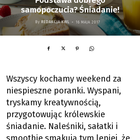
Podstawa dobrego
samopoczucia? Śniadanie!
-
By
REDAKCJA KWL
16 MAJA 2017
Wszyscy kochamy weekend za
niespieszne poranki. Wyspani,
tryskamy kreatywnością,
przygotowując królewskie
śniadanie. Naleśniki, sałatki i
smoothie smakują tym lepiej, że