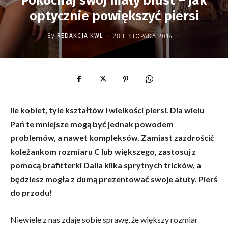
Pokochaj swój mały biust – jak
optycznie powiększyć piersi
-
By
REDAKCJA KWL
28 LISTOPADA 2014
Ile kobiet, tyle kształtów i wielkości piersi. Dla wielu
Pań te mniejsze mogą być jednak powodem
problemów, a nawet kompleksów. Zamiast zazdrościć
koleżankom rozmiaru C lub większego, zastosuj z
pomocą brafitterki Dalia kilka sprytnych tricków, a
będziesz mogła z dumą prezentować swoje atuty. Pierś
do przodu!
Niewiele z nas zdaje sobie sprawę, że większy rozmiar