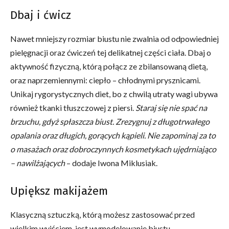
Dbaj i ćwicz
Nawet mniejszy rozmiar biustu nie zwalnia od odpowiedniej
pielęgnacji oraz ćwiczeń tej delikatnej części ciała. Dbaj o
aktywność fizyczną, którą połącz ze zbilansowaną dietą,
oraz naprzemiennymi: ciepło – chłodnymi prysznicami.
Unikaj rygorystycznych diet, bo z chwilą utraty wagi ubywa
również tkanki tłuszczowej z piersi.
Staraj się nie spać na
brzuchu, gdyż spłaszcza biust. Zrezygnuj z długotrwałego
opalania oraz długich, gorących kąpieli. Nie zapominaj za to
o masażach oraz dobroczynnych kosmetykach ujędrniająco
– nawilżających
– dodaje Iwona Miklusiak.
Upiększ makijażem
Klasyczną sztuczką, którą możesz zastosować przed
wielkim wyjściem, jest wymodelowanie biustu