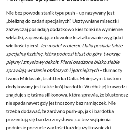
Nie bez powodu stanik typu push – up nazywany jest
„bielizną do zadań specjalnych”. Usztywniane miseczki
zazwyczaj posiadają dodatkowo kieszonki na wymienne
wkładki, zapewniające dowolne kształtowanie wyglądu i
wielkości piersi.
Ten model w ofercie Dalia posiada także
specjalną fiszbinę, która podnosi biust do góry, tworząc
piękny i zmysłowy dekolt. Piersi osadzone blisko siebie
sprawiają wrażenie obfitszych i jędrniejszych
– tłumaczy
Iwona Miklusiak, brafitterka Dalia. Mniejszym biustom
dedykowany jest także krój bardotki. Wzdłuż jej krawędzi
znajduje się taśma silikonowa, która sprawia, że biustonosz
nie spada nawet gdy jest noszony bez ramiączek. Nie
trzeba dodawać, że zarówno push-up, jak i bardotka
prezentują się bardzo zmysłowo, co bez wątpienia
podniesie poczucie wartości każdej użytkowniczki.