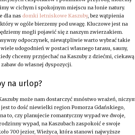
imy w cichym i spokojnym miejscu na łonie natury.
e dla nas
domki letniskowe Kaszuby
, bez wątpienia
 który w ogóle bierzemy pod uwagę. Kluczowe jest na
 będziemy mogli pojawić się z naszym zwierzakiem.
 pasywny odpoczynek, niewątpliwie warto wybrać takie
 wiele udogodnień w postaci własnego tarasu, sauny,
 kiedy chcemy przyjechać na Kaszuby z dziećmi, ciekawą
 zabaw do własnej dyspozycji.
y na urlop?
aszuby może nam dostarczyć mnóstwo wrażeń, niczy
 jest to dość niewielki region Pomorza Gdańskiego,
 na to, czy planujecie romantyczny wypad we dwoje,
 rodzinny wypad, na Kaszubach zaspokoić e swoje
koło 700 jezior, Wieżyca, która stanowi najwyższe