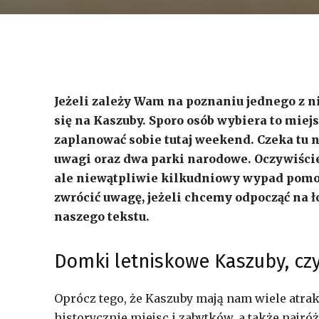
Jeżeli zależy Wam na poznaniu jednego z n
się na Kaszuby. Sporo osób wybiera to miej
zaplanować sobie tutaj weekend. Czeka tu n
uwagi oraz dwa parki narodowe. Oczywiście
ale niewątpliwie kilkudniowy wypad pomoż
zwrócić uwagę, jeżeli chcemy odpocząć na ł
naszego tekstu.
Domki letniskowe Kaszuby, cz
Oprócz tego, że Kaszuby mają nam wiele atra
historycznie miejsc i zabytków, a także naj