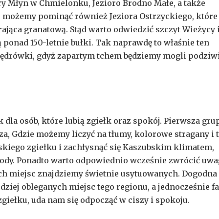
y Młyn w Chmielonku, Jezioro Brodno Małe, a także
e możemy pominąć również Jeziora Ostrzyckiego, które
ająca granatową. Stąd warto odwiedzić szczyt Wieżycy 
ą ponad 150-letnie bułki. Tak naprawdę to właśnie ten
 wędrówki, gdyż zapartym tchem będziemy mogli podziw
la osób, które lubią zgiełk oraz spokój. Pierwsza gru
a, Gdzie możemy liczyć na tłumy, kolorowe stragany i 
jskiego zgiełku i zachłysnąć się Kaszubskim klimatem,
rody. Ponadto warto odpowiednio wcześnie zwrócić uwa
ch miejsc znajdziemy świetnie usytuowanych. Dogodna
dziej obleganych miejsc tego regionu, a jednocześnie fa
giełku, uda nam się odpocząć w ciszy i spokoju.