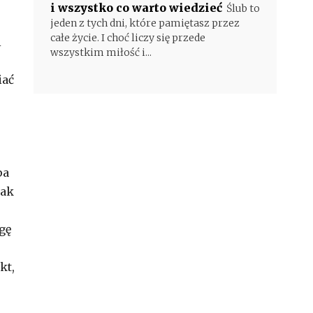
i wszystko co warto wiedzieć
Ślub to
jeden z tych dni, które pamiętasz przez
całe życie. I choć liczy się przede
i
wszystkim miłość i...
iać
pa
tak
gę
kt,