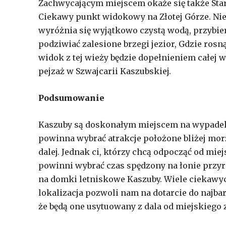
Zachwycającym miejscem okaże się także Star
Ciekawy punkt widokowy na Złotej Górze. Ni
wyróżnia się wyjątkowo czystą wodą, przybier
podziwiać zalesione brzegi jezior, Gdzie rosn
widok z tej wieży będzie dopełnieniem całej
pejzaż w Szwajcarii Kaszubskiej.
Podsumowanie
Kaszuby są doskonałym miejscem na wypadek d
powinna wybrać atrakcje położone bliżej morz
dalej. Jednak ci, którzy chcą odpocząć od mie
powinni wybrać czas spędzony na łonie przy
na domki letniskowe Kaszuby. Wiele ciekawy
lokalizacja pozwoli nam na dotarcie do najbar
że będą one usytuowany z dala od miejskiego z