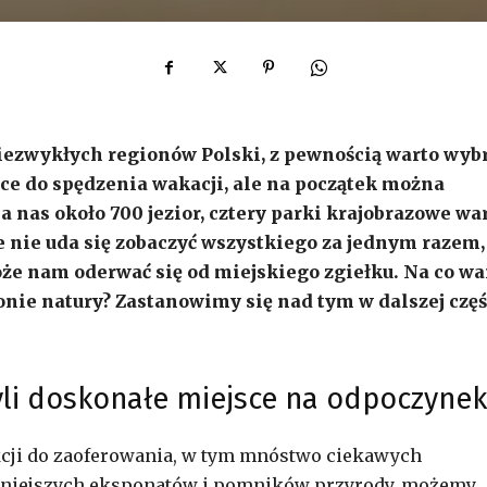
iezwykłych regionów Polski, z pewnością warto wyb
sce do spędzenia wakacji, ale na początek można
a nas około 700 jezior, cztery parki krajobrazowe wa
 nie uda się zobaczyć wszystkiego za jednym razem,
e nam oderwać się od miejskiego zgiełku. Na co wa
onie natury? Zastanowimy się nad tym w dalszej częś
yli doskonałe miejsce na odpoczynek
kcji do zaoferowania, w tym mnóstwo ciekawych
różniejszych eksponatów i pomników przyrody, możemy