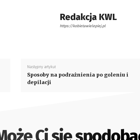
Redakcja KWL
https://kobietawielepiej.pl
Następny artykuł
Sposoby na podrażnienia po goleniu i
depilacji
Może Ci się spodoba