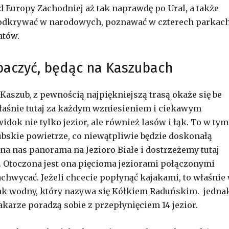
Europy Zachodniej aż tak naprawdę po Ural, a także
 odkrywać w narodowych, poznawać w czterech parkac
atów.
obaczyć, będąc na Kaszubach
Kaszub, z pewnością najpiękniejszą trasą okaże się be
łaśnie tutaj za każdym wzniesieniem i ciekawym
dok nie tylko jezior, ale również lasów i łąk. To w tym
skie powietrze, co niewątpliwie będzie doskonałą
na nas panorama na Jezioro Białe i dostrzeżemy tutaj
 Otoczona jest ona pięcioma jeziorami połączonymi
hwycać. Jeżeli chcecie popłynąć kajakami, to właśnie
lak wodny, który nazywa się Kółkiem Raduńskim. jedna
karze poradzą sobie z przepłynięciem 14 jezior.