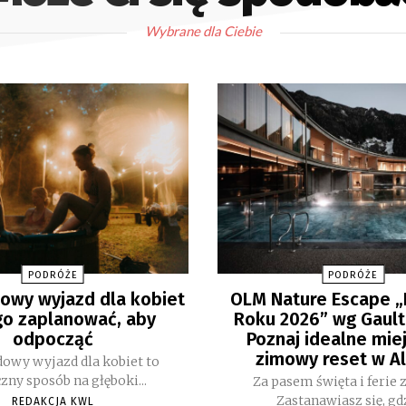
Wybrane dla Ciebie
PODRÓŻE
PODRÓŻE
wy wyjazd dla kobiet
OLM Nature Escape 
 go zaplanować, aby
Roku 2026” wg Gault
odpocząć
Poznaj idealne mie
zimowy reset w A
owy wyjazd dla kobiet to
zny sposób na głęboki...
Za pasem święta i ferie
Zastanawiasz się, gdz
REDAKCJA KWL