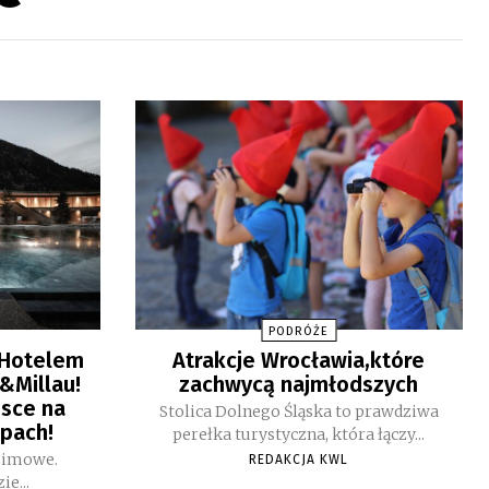
PODRÓŻE
„Hotelem
Atrakcje Wrocławia,które
&Millau!
zachwycą najmłodszych
jsce na
Stolica Dolnego Śląska to prawdziwa
lpach!
perełka turystyczna, która łączy...
 zimowe.
REDAKCJA KWL
ie...