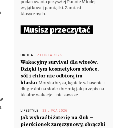
podarowania przyszłej Pannie Młodej
wyjątkowej pamiątki. Zamiast
h
klasycznych...
Musisz przeczytać
URODA
23 LIPCA 2026
Wakacyjny survival dla włosów.
Dzięki tym kosmetykom słońce,
sól i chlor nie odbiorą im
blasku
Morska bryza, kąpiele w basenie i
długie dni na słońcu brzmią jak przepis na
idealne wakacje - nie zawsze...
 w
k
LIFESTYLE
23 LIPCA 2026
Jak wybrać biżuterię na ślub –
pierścionek zaręczynowy, obrączki