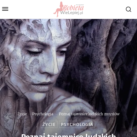
Życie
Psychologia
Poznaj tajemnice ludzkich zmysłów
ŻYCIE
PSYCHOLOGIA