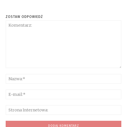
ZOSTAW ODPOWIEDŹ
Komentarz:
Na
E-
mai
Str
Int