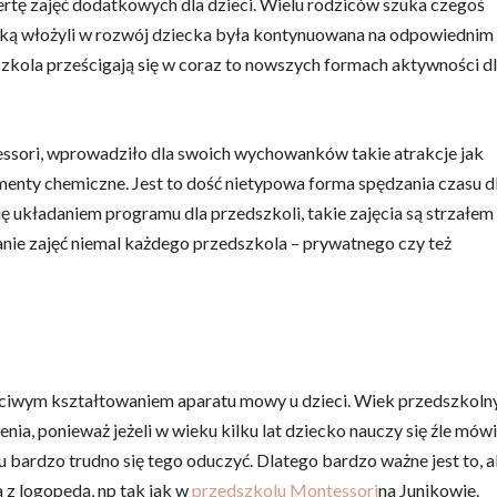
rtę zajęć dodatkowych dla dzieci. Wielu rodziców szuka czegoś
 jaką włożyli w rozwój dziecka była kontynuowana na odpowiednim
zkola prześcigają się w coraz to nowszych formach aktywności d
ssori, wprowadziło dla swoich wychowanków takie atrakcje jak
ymenty chemiczne. Jest to dość nietypowa forma spędzania czasu d
ię układaniem programu dla przedszkoli, takie zajęcia są strzałem
planie zajęć niemal każdego przedszkola – prywatnego czy też
ściwym kształtowaniem aparatu mowy u dzieci. Wiek przedszkoln
nia, ponieważ jeżeli w wieku kilku lat dziecko nauczy się źle mówi
mu bardzo trudno się tego oduczyć. Dlatego bardzo ważne jest to, 
a z logopedą, np tak jak w
przedszkolu Montessori
na Junikowie.