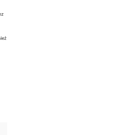
ez
ież