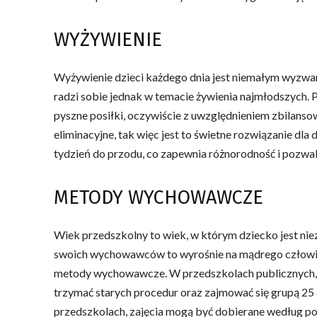
WYŻYWIENIE
Wyżywienie dzieci każdego dnia jest niemałym wyzwan
radzi sobie jednak w temacie żywienia najmłodszych.
pyszne posiłki, oczywiście z uwzględnieniem zbilans
eliminacyjne, tak więc jest to świetne rozwiązanie dl
tydzień do przodu, co zapewnia różnorodność i pozwal
METODY WYCHOWAWCZE
Wiek przedszkolny to wiek, w którym dziecko jest nie
swoich wychowawców to wyrośnie na mądrego człowieka
metody wychowawcze. W przedszkolach publicznych, n
trzymać starych procedur oraz zajmować się grupą 25 
przedszkolach, zajęcia mogą być dobierane według 