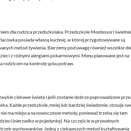
iem dla rodzica przedszkolaka. Przedszkole Montessori świetni
 Placówka posiada własną kuchnię, w której przygotowywane są
owanych metod żywienia. Bierzemy pod uwagę również wszelkie di
a dzieci z różnymi alergiami pokarmowymi. Menu planowane jest na
a rodzicom na kontrolę spisu potraw.
zwykle ciekawe świata i jeśli zostanie dobrze poprowadzone prze
. Każde przedszkole, mniej lub bardziej świadomie, stosuje sw
ie ma miejsca na nowoczesne metody, ponieważ trzeba się tam
dzieci (nierzadko w pojedynkę). Na szczęście w prywatnych
potrzeb wychowanków. Jedną z ciekawszych metod kształtowania