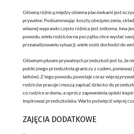
Główną różnicą między obiema placówkami jest oczywiś
prywatne. Podsumowując koszty ubezpieczenia, składki
własnej wyprawki często różnica jest znikoma. Inna j
powodu, wielu rodziców na początku chce wysłać swoj
przeanalizowaniu sytuacji, wiele osób dochodzi do w
Głównym plusem prywatnych przedszkoli jest to, że nie 
publicznego przedszkola graniczy z cudem, ponieważ je
latków). Z tego powodu, powstaje coraz więcej prywat
rodziców pracuje i muszą zapisać dziecko do przedsz
co rodzice w domu, a oprócz zapewnienia opieki inspi
inspirować przedszkolaka. Warto poświęcić więcej cz
ZAJĘCIA DODATKOWE