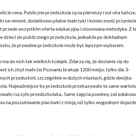
cie cena. Publiczne przedszkola są na pierwszy rzut oka tańsze,
 na remont, dodatkowo płatne teatrzyki i konieczność przyniesi
est przede wszystkim oferta edukacyjna i stosowana metodyka. Z t
e dzieci do publicznego przedszkola, jednakże po dokładnym
niosku, że prywatne przedszkole może być lepszym wyborem.
ma do nich tak wielkich kolejek. Zdarza się, że dostanie się do
st ich zbyt mało (w Poznaniu brakuje 1200 miejsc tylko dla 3-
nych przedszkoli, szczególnie w dużych miastach, gdzie dwójka
kola. Najważniejsze by przedszkole przekazywało te same wartoś
rowało i uczyło przedszkolaka.. Same zajęcia powinny zaś edukowa
asu na poszukiwanie placówki z misją, niż tylko wygodnym dojazd