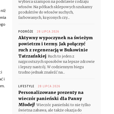
wybiera szampon na podstawie rodzaju
włosów. Na półkach sklepowych szukamy
 niż
produktów do włosów suchych,
enia
farbowanych, kręconych czy...
ego
PODRÓŻE
28 LIPCA 2026
Aktywny wypoczynek na świeżym
powietrzu i termy. Jak połączyć
ruch z regeneracją w Bukowinie
Tatrzańskiej
Ruch to jeden z
najprostszych sposobów na lepsze zdrowie
i lepszy nastrój. W codziennym biegu
ci
trudno jednak znaleźć na...
ć i
em.
LIFESTYLE
28 LIPCA 2026
Personalizowane prezenty na
wieczór panieński dla Panny
Młodej!
Wieczór panieński to nie tylko
świetna zabawa, ale także okazja do