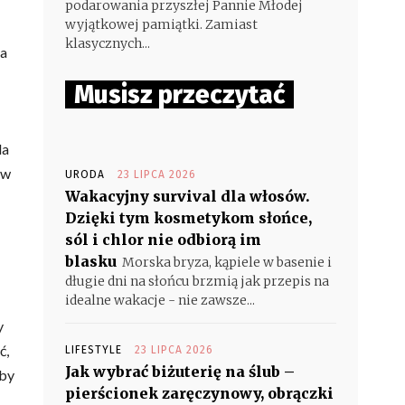
podarowania przyszłej Pannie Młodej
wyjątkowej pamiątki. Zamiast
klasycznych...
la
Musisz przeczytać
la
 w
URODA
23 LIPCA 2026
Wakacyjny survival dla włosów.
Dzięki tym kosmetykom słońce,
sól i chlor nie odbiorą im
blasku
Morska bryza, kąpiele w basenie i
długie dni na słońcu brzmią jak przepis na
idealne wakacje - nie zawsze...
y
ć,
LIFESTYLE
23 LIPCA 2026
Jak wybrać biżuterię na ślub –
aby
pierścionek zaręczynowy, obrączki