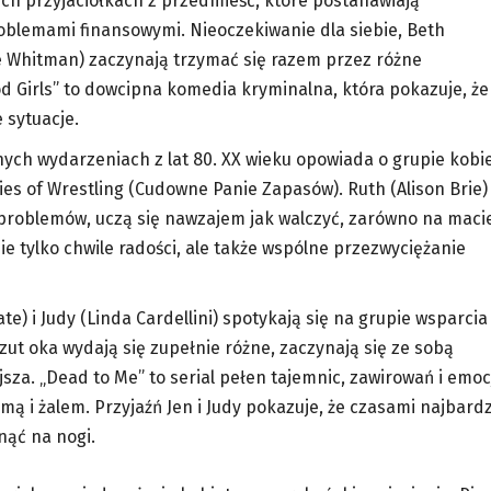
ech przyjaciółkach z przedmieść, które postanawiają
oblemami finansowymi. Nieoczekiwanie dla siebie, Beth
ae Whitman) zaczynają trzymać się razem przez różne
d Girls” to dowcipna komedia kryminalna, która pokazuje, że
 sytuacje.
nych wydarzeniach z lat 80. XX wieku opowiada o grupie kobie
es of Wrestling (Cudowne Panie Zapasów). Ruth (Alison Brie) 
e problemów, uczą się nawzajem jak walczyć, zarówno na maci
nie tylko chwile radości, ale także wspólne przezwyciężanie
te) i Judy (Linda Cardellini) spotykają się na grupie wsparcia
rzut oka wydają się zupełnie różne, zaczynają się ze sobą
iejsza. „Dead to Me” to serial pełen tajemnic, zawirowań i emocj
mą i żalem. Przyjaźń Jen i Judy pokazuje, że czasami najbardz
ąć na nogi.