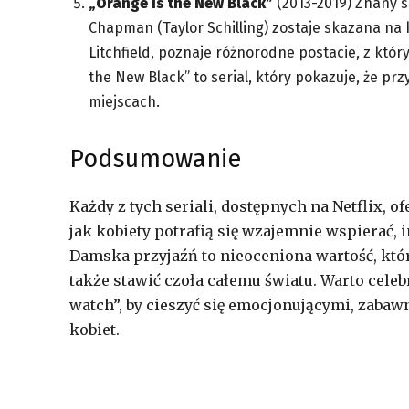
„Orange Is the New Black”
(2013-2019) Znany s
Chapman (Taylor Schilling) zostaje skazana na 
Litchfield, poznaje różnorodne postacie, z który
the New Black” to serial, który pokazuje, że p
miejscach.
Podsumowanie
Każdy z tych seriali, dostępnych na Netflix, o
jak kobiety potrafią się wzajemnie wspierać, 
Damska przyjaźń to nieoceniona wartość, któ
także stawić czoła całemu światu. Warto celebro
watch”, by cieszyć się emocjonującymi, zaba
kobiet.