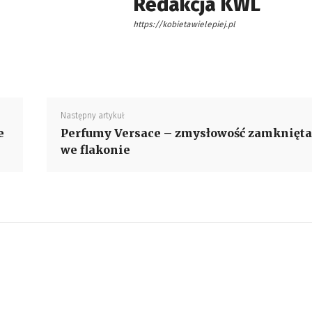
Redakcja KWL
https://kobietawielepiej.pl
Następny artykuł
e
Perfumy Versace – zmysłowość zamknięta
we flakonie