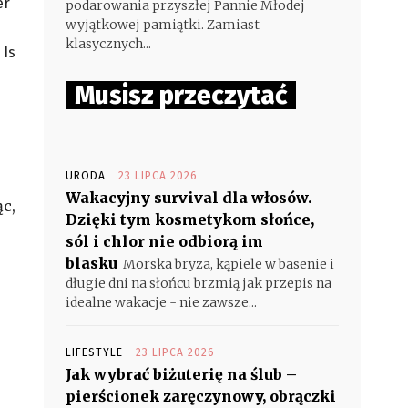
er
podarowania przyszłej Pannie Młodej
wyjątkowej pamiątki. Zamiast
klasycznych...
 Is
Musisz przeczytać
URODA
23 LIPCA 2026
Wakacyjny survival dla włosów.
ąc,
Dzięki tym kosmetykom słońce,
sól i chlor nie odbiorą im
blasku
Morska bryza, kąpiele w basenie i
długie dni na słońcu brzmią jak przepis na
idealne wakacje - nie zawsze...
LIFESTYLE
23 LIPCA 2026
Jak wybrać biżuterię na ślub –
pierścionek zaręczynowy, obrączki