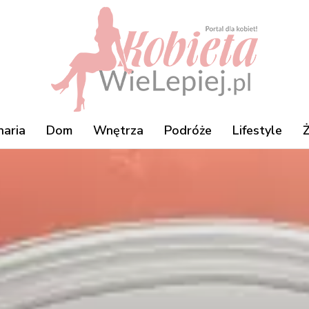
naria
Dom
Wnętrza
Podróże
Lifestyle
Ż