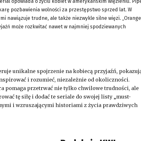
erial opowiada o życiu kobiet w amerykańskim więzieniu. Pip
karę pozbawienia wolności za przestępstwo sprzed lat. W
mi nawiązuje trudne, ale także niezwykle silne więzi. „Orange
rzyjaźń może rozkwitać nawet w najmniej spodziewanych
feruje unikalne spojrzenie na kobiecą przyjaźń, pokazuj
inspirować i rozumieć, niezależnie od okoliczności.
ra pomaga przetrwać nie tylko chwilowe trudności, ale
wać tę siłę i dodać te seriale do swojej listy „must-
wnymi i wzruszającymi historiami z życia prawdziwych