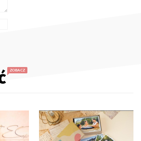
Strona
Internetowa:
ć
ZOBACZ