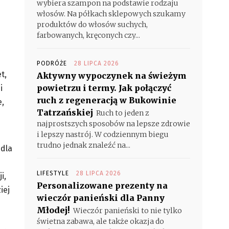
wybiera szampon na podstawie rodzaju
włosów. Na półkach sklepowych szukamy
produktów do włosów suchych,
farbowanych, kręconych czy...
PODRÓŻE
28 LIPCA 2026
t,
Aktywny wypoczynek na świeżym
powietrzu i termy. Jak połączyć
i
ruch z regeneracją w Bukowinie
e,
Tatrzańskiej
Ruch to jeden z
najprostszych sposobów na lepsze zdrowie
i lepszy nastrój. W codziennym biegu
trudno jednak znaleźć na...
 dla
LIFESTYLE
28 LIPCA 2026
i,
Personalizowane prezenty na
iej
wieczór panieński dla Panny
Młodej!
Wieczór panieński to nie tylko
świetna zabawa, ale także okazja do