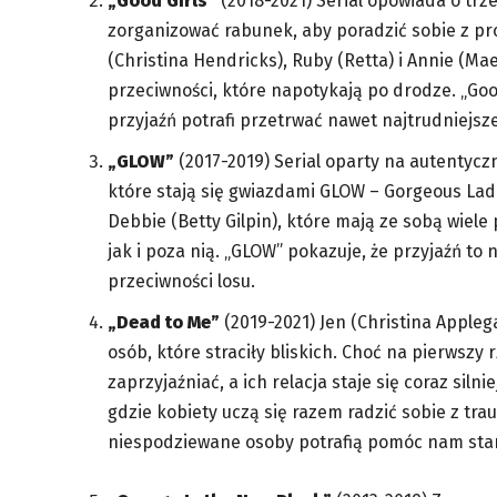
„Good Girls”
(2018-2021) Serial opowiada o trz
zorganizować rabunek, aby poradzić sobie z pr
(Christina Hendricks), Ruby (Retta) i Annie (M
przeciwności, które napotykają po drodze. „Goo
przyjaźń potrafi przetrwać nawet najtrudniejsze
„GLOW”
(2017-2019) Serial oparty na autentycz
które stają się gwiazdami GLOW – Gorgeous Ladi
Debbie (Betty Gilpin), które mają ze sobą wiel
jak i poza nią. „GLOW” pokazuje, że przyjaźń to 
przeciwności losu.
„Dead to Me”
(2019-2021) Jen (Christina Applega
osób, które straciły bliskich. Choć na pierwszy 
zaprzyjaźniać, a ich relacja staje się coraz siln
gdzie kobiety uczą się razem radzić sobie z trau
niespodziewane osoby potrafią pomóc nam stan