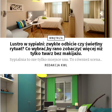
WNĘTRZA
Lustro w sypialni: zwykłe odbicie czy świetlny
rytuał? Co wybrać,by rano zobaczyć więcej niż
tylko twarz bez makijażu.
Sypialnia to nie tylko miejsce snu. To również scena...
REDAKCJA KWL