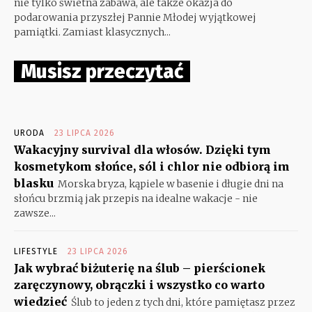
nie tylko świetna zabawa, ale także okazja do
podarowania przyszłej Pannie Młodej wyjątkowej
pamiątki. Zamiast klasycznych...
Musisz przeczytać
URODA
23 LIPCA 2026
Wakacyjny survival dla włosów. Dzięki tym
kosmetykom słońce, sól i chlor nie odbiorą im
blasku
Morska bryza, kąpiele w basenie i długie dni na
słońcu brzmią jak przepis na idealne wakacje - nie
zawsze...
LIFESTYLE
23 LIPCA 2026
Jak wybrać biżuterię na ślub – pierścionek
zaręczynowy, obrączki i wszystko co warto
wiedzieć
Ślub to jeden z tych dni, które pamiętasz przez