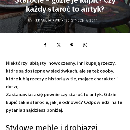
Starocie – gdzie je kupić? Czy
każdy staroć to antyk?
-
By
REDAKCJA KWL
20 STYCZNIA 2014
Niektórzy lubią styl nowoczesny, inni kupują rzeczy,
które są dostępne w sieciówkach, ale są też osoby,
które lubią rzeczy z historią w tle, mające charakter i
duszę.
Zastanawiasz się pewnie czy staroć to antyk. Gdzie
kupić takie starocie, jak je odnowić? Odpowiedzi na te
pytania znajdziesz poniżej.
Stylowe meble i drobiazgi