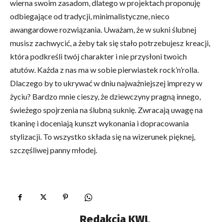
wierna swoim zasadom, dlatego w projektach proponuję
odbiegające od tradycji, minimalistyczne, nieco
awangardowe rozwiązania. Uważam, że w sukni ślubnej
musisz zachwycić, a żeby tak się stało potrzebujesz kreacji,
która podkreśli twój charakter i nie przysłoni twoich
atutów. Każda z nas ma w sobie pierwiastek rock’n’rolla.
Dlaczego by to ukrywać w dniu najważniejszej imprezy w
życiu? Bardzo mnie cieszy, że dziewczyny pragną innego,
świeżego spojrzenia na ślubną suknię. Zwracają uwagę na
tkaninę i doceniają kunszt wykonania i dopracowania
stylizacji. To wszystko składa się na wizerunek pięknej,
szczęśliwej panny młodej.
Redakcja KWL