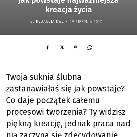
jak powstaje najważniejsza
kreacja życia
-
By
REDAKCJA KWL
29 SIERPNIA 2017
Twoja suknia ślubna –
zastanawiałaś się jak powstaje?
Co daje początek całemu
procesowi tworzenia? Ty widzisz
piękną kreację, jednak praca nad
nią zaczyna się zdecydowanie