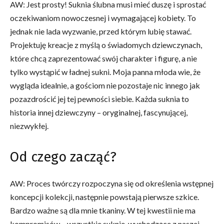
AW: Jest prosty! Suknia ślubna musi mieć duszę i sprostać
oczekiwaniom nowoczesnej i wymagającej kobiety. To
jednak nie lada wyzwanie, przed którym lubię stawać.
Projektuję kreacje z myślą o świadomych dziewczynach,
które chcą zaprezentować swój charakter i figurę, a nie
tylko wystąpić w ładnej sukni. Moja panna młoda wie, że
wygląda idealnie, a gościom nie pozostaje nic innego jak
pozazdrościć jej tej pewności siebie. Każda suknia to
historia innej dziewczyny – oryginalnej, fascynującej,
niezwykłej.
Od czego zacząć?
AW: Proces twórczy rozpoczyna się od określenia wstępnej
koncepcji kolekcji, następnie powstają pierwsze szkice.
Bardzo ważne są dla mnie tkaniny. W tej kwestii nie ma
kompromisów – wszystkie suknie, wychodzące z naszej