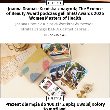
LIFESTYLE
Joanna Draniak-Kicińska z nagrodą The Science
of Beauty Award podczas gali ShEO Awards 2026
Women Masters of Health
Joanna Draniak-Kicińska, dyrektor ds. rozwoju
strategicznego BANDI Cosmetics oraz...
REDAKCJA KWL
LIFESTYLE
Prezent dla męża do 100 zł? Z apką UwolnijKolory
to możliwe!