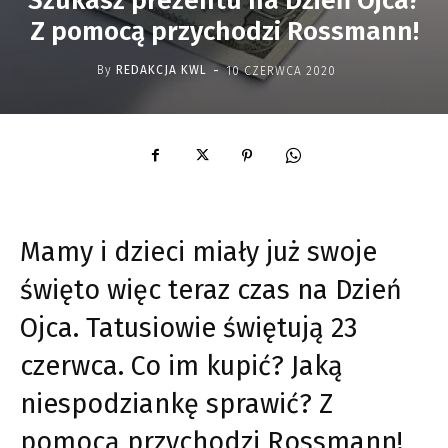
Szukasz prezentu na Dzień Ojca?
Z pomocą przychodzi Rossmann!
-
By
REDAKCJA KWL
10 CZERWCA 2020
Mamy i dzieci miały już swoje
święto więc teraz czas na Dzień
Ojca. Tatusiowie świętują 23
czerwca. Co im kupić? Jaką
niespodziankę sprawić? Z
pomocą przychodzi Rossmann!