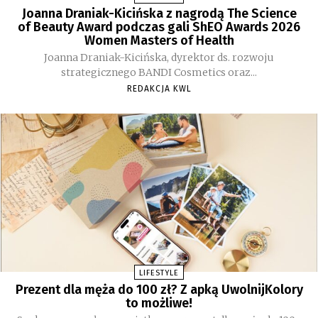
Joanna Draniak-Kicińska z nagrodą The Science
of Beauty Award podczas gali ShEO Awards 2026
Women Masters of Health
Joanna Draniak-Kicińska, dyrektor ds. rozwoju
strategicznego BANDI Cosmetics oraz...
REDAKCJA KWL
LIFESTYLE
Prezent dla męża do 100 zł? Z apką UwolnijKolory
to możliwe!