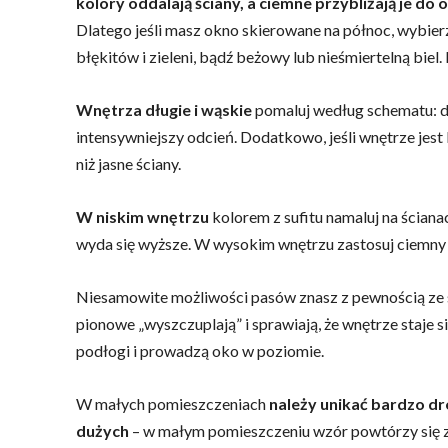
kolory oddalają ściany, a ciemne przybliżają je do 
Dlatego jeśli masz okno skierowane na północ, wybie
błękitów i zieleni, bądź beżowy lub nieśmiertelną biel
Wnętrza długie i wąskie
pomaluj według schematu: dłu
intensywniejszy odcień. Dodatkowo, jeśli wnętrze jest 
niż jasne ściany.
W niskim wnętrzu
kolorem z sufitu namaluj na ściana
wyda się wyższe. W wysokim wnętrzu zastosuj ciemny o
Niesamowite możliwości pasów znasz z pewnością ze s
pionowe „wyszczuplają” i sprawiają, że wnętrze staje s
podłogi i prowadzą oko w poziomie.
W małych pomieszczeniach
należy unikać bardzo 
dużych
– w małym pomieszczeniu wzór powtórzy się za