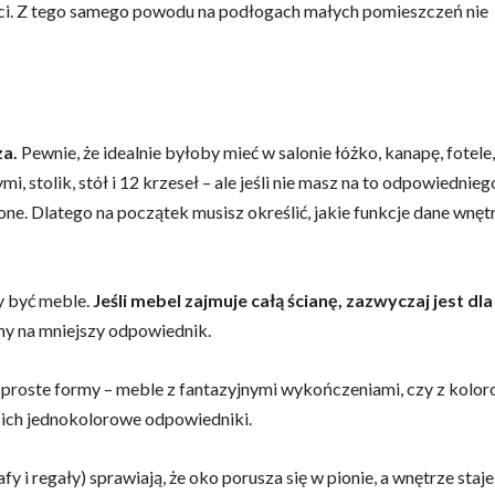
ści. Z tego samego powodu na podłogach małych pomieszczeń nie
za.
Pewnie, że idealnie byłoby mieć w salonie łóżko, kanapę, fotele,
 stolik, stół i 12 krzeseł – ale jeśli nie masz na to odpowiednieg
one. Dlatego na początek musisz określić, jakie funkcje dane wnęt
y być meble.
Jeśli mebel zajmuje całą ścianę, zazwyczaj jest dla
ny na mniejszy odpowiednik.
proste formy – meble z fantazyjnymi wykończeniami, czy z kolo
ż ich jednokolorowe odpowiedniki.
 i regały) sprawiają, że oko porusza się w pionie, a wnętrze staje