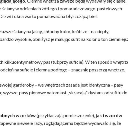
oglądającego.
Ciemne wnętrza zawsze będą wydawały się ciasne.
rz ściany w odcieniach żółtego i pomarańczowego, pastelowych
. Drzwi i okna warto pomalować na błyszczącą biel.
ższe ściany na jasny, chłodny kolor, krótsze – na ciepły,
bardzo wysokie, obniżysz je malując sufit na kolor o ton ciemniejs
ch kilkucentymetrowy pas (tuż przy suficie). W ten sposób wnętrz
dcień na suficie i ciemną podłogę – znacznie poszerzą wnętrze.
wojej garderoby – we wnętrzach zasada jest identyczna – pasy
ię wyższe, pasy pionowe natomiast „skracają” dystans od sufitu do
drobnych wzorków
(przytłaczają pomieszczenie),
jak i wzorów
pewne niewiele razy, i oglądającemu będzie wydawało się, że