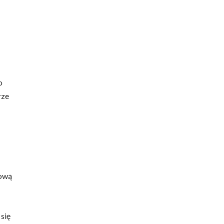
o
rze
rową
 się