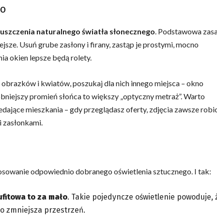
ło
puszczenia naturalnego światła słonecznego
. Podstawowa zas
ejsze. Usuń grube zasłony i firany, zastąp je prostymi, mocno
a okien lepsze będą rolety.
, obrazków i kwiatów, poszukaj dla nich innego miejsca – okno
bniejszy promień słońca to większy „optyczny metraż”. Warto
zedające mieszkania – gdy przeglądasz oferty, zdjęcia zawsze robi
i zasłonkami.
osowanie odpowiednio dobranego oświetlenia sztucznego. I tak:
ufitowa to za mało
. Takie pojedyncze oświetlenie powoduje, 
co zmniejsza przestrzeń.