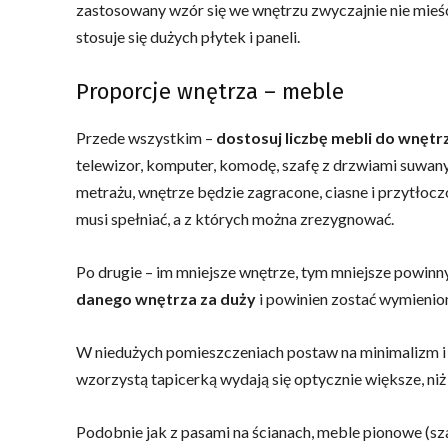
zastosowany wzór się we wnętrzu zwyczajnie nie mie
stosuje się dużych płytek i paneli.
Proporcje wnętrza – meble
Przede wszystkim –
dostosuj liczbę mebli do wnętr
telewizor, komputer, komodę, szafę z drzwiami suwanymi,
metrażu, wnętrze będzie zagracone, ciasne i przytłocz
musi spełniać, a z których można zrezygnować.
Po drugie – im mniejsze wnętrze, tym mniejsze powinn
danego wnętrza za duży
i powinien zostać wymienio
W niedużych pomieszczeniach postaw na minimalizm i 
wzorzystą tapicerką wydają się optycznie większe, ni
Podobnie jak z pasami na ścianach, meble pionowe (szafy