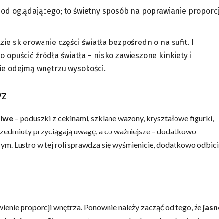
” od oglądającego; to świetny sposób na poprawianie proporcj
ie skierowanie części światła bezpośrednio na sufit. I
 opuścić źródła światła – nisko zawieszone kinkiety i
nie odejmą wnętrzu wysokości.
yz
liwe
– poduszki z cekinami, szklane wazony, kryształowe figurki,
przedmioty przyciągają uwagę, a co ważniejsze – dodatkowo
ym. Lustro w tej roli sprawdza się wyśmienicie, dodatkowo odbici
enie proporcji wnętrza. Ponownie należy zacząć od tego, że
jasn