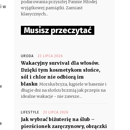
podarowania przyszłej Pannie Młodej
i w
wyjątkowej pamiątki. Zamiast
klasycznych...
Musisz przeczytać
URODA
23 LIPCA 2026
Wakacyjny survival dla włosów.
Dzięki tym kosmetykom słońce,
sól i chlor nie odbiorą im
blasku
Morska bryza, kąpiele w basenie i
e
długie dni na słońcu brzmią jak przepis na
idealne wakacje - nie zawsze...
LIFESTYLE
23 LIPCA 2026
Jak wybrać biżuterię na ślub –
e
pierścionek zaręczynowy, obrączki