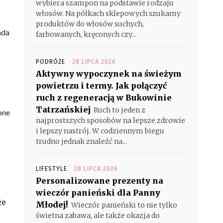
wybiera szampon na podstawie rodzaju
włosów. Na półkach sklepowych szukamy
produktów do włosów suchych,
ada
farbowanych, kręconych czy...
PODRÓŻE
28 LIPCA 2026
Aktywny wypoczynek na świeżym
powietrzu i termy. Jak połączyć
ruch z regeneracją w Bukowinie
Tatrzańskiej
Ruch to jeden z
one
najprostszych sposobów na lepsze zdrowie
i lepszy nastrój. W codziennym biegu
trudno jednak znaleźć na...
LIFESTYLE
28 LIPCA 2026
Personalizowane prezenty na
wieczór panieński dla Panny
że
Młodej!
Wieczór panieński to nie tylko
świetna zabawa, ale także okazja do