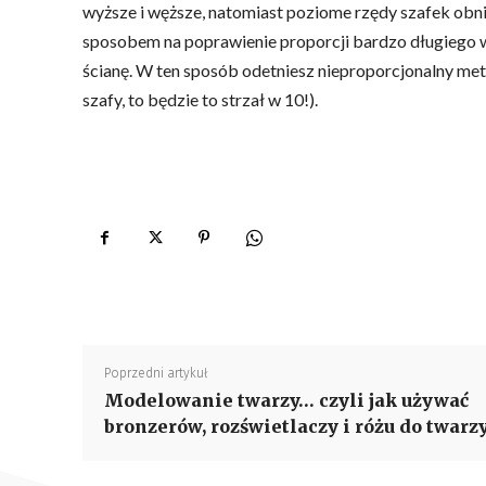
wyższe i węższe, natomiast poziome rzędy szafek obniż
sposobem na poprawienie proporcji bardzo długiego wnę
ścianę. W ten sposób odetniesz nieproporcjonalny metr
szafy, to będzie to strzał w 10!).
Poprzedni artykuł
Modelowanie twarzy… czyli jak używać
bronzerów, rozświetlaczy i różu do twarz