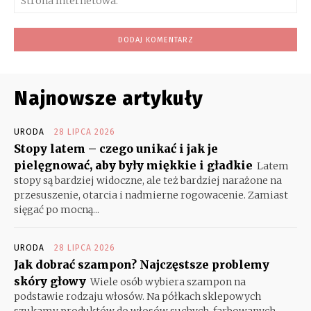
Int
Najnowsze artykuły
URODA
28 LIPCA 2026
Stopy latem – czego unikać i jak je
pielęgnować, aby były miękkie i gładkie
Latem
stopy są bardziej widoczne, ale też bardziej narażone na
przesuszenie, otarcia i nadmierne rogowacenie. Zamiast
sięgać po mocną...
URODA
28 LIPCA 2026
Jak dobrać szampon? Najczęstsze problemy
skóry głowy
Wiele osób wybiera szampon na
podstawie rodzaju włosów. Na półkach sklepowych
szukamy produktów do włosów suchych, farbowanych,