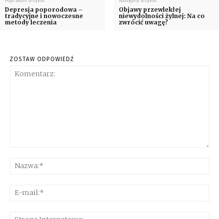
Poprzedni artykuł
Następny artykuł
Depresja poporodowa –
Objawy przewlekłej
tradycyjne i nowoczesne
niewydolności żylnej: Na co
metody leczenia
zwrócić uwagę?
ZOSTAW ODPOWIEDŹ
Komentarz:
Na
E-
mai
Str