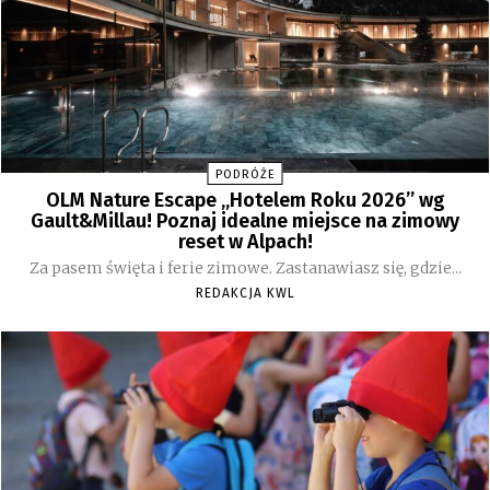
PODRÓŻE
OLM Nature Escape „Hotelem Roku 2026” wg
Gault&Millau! Poznaj idealne miejsce na zimowy
reset w Alpach!
Za pasem święta i ferie zimowe. Zastanawiasz się, gdzie...
REDAKCJA KWL