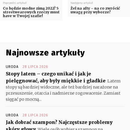
Poprzedni artykuł
Następny artykuł
Co będzie modne zimą 2022? 5
Żel na afty – na co zwrócić
streetwearowych rzeczy must
uwagę przy wyborze?
have w Twojej szafie!
Najnowsze artykuły
URODA
28 LIPCA 2026
Stopy latem – czego unikać i jak je
pielęgnować, aby były miękkie i gładkie
Latem
stopy są bardziej widoczne, ale też bardziej narażone na
przesuszenie, otarcia i nadmierne rogowacenie. Zamiast
sięgać po mocną...
URODA
28 LIPCA 2026
Jak dobrać szampon? Najczęstsze problemy
skóry głowy
Wiele osób wybiera szampon na