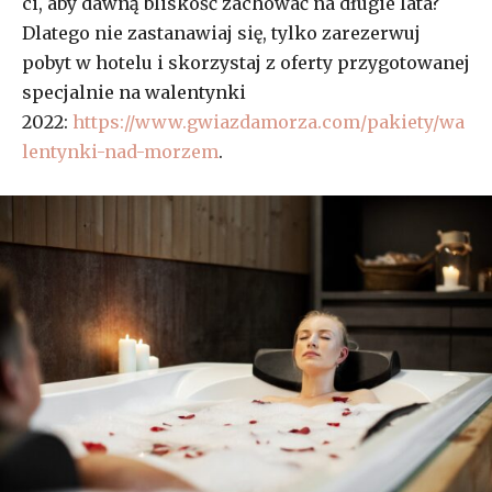
ci, aby dawną bliskość zachować na długie lata?
Dlatego nie zastanawiaj się, tylko zarezerwuj
pobyt w hotelu i skorzystaj z oferty przygotowanej
specjalnie na walentynki
2022:
https://www.gwiazdamorza.com/pakiety/wa
lentynki-nad-morzem
.