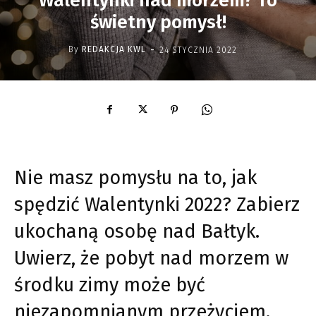
Walentynki nad morzem? To
świetny pomysł!
-
By
REDAKCJA KWL
24 STYCZNIA 2022
Nie masz pomysłu na to, jak
spędzić Walentynki 2022? Zabierz
ukochaną osobę nad Bałtyk.
Uwierz, że pobyt nad morzem w
środku zimy może być
niezapomnianym przeżyciem.