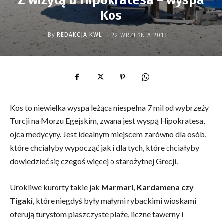
Z wizytą u Hipokratesa – wyspa
Kos
-
By
REDAKCJA KWL
22 WRZEŚNIA 2013
Kos to niewielka wyspa leżąca niespełna 7 mil od wybrzeży
Turcji na Morzu Egejskim, zwana jest wyspą Hipokratesa,
ojca medycyny. Jest idealnym miejscem zarówno dla osób,
które chciałyby wypocząć jak i dla tych, które chciałyby
dowiedzieć się czegoś więcej o starożytnej Grecji.
Urokliwe kurorty takie jak
Marmari, Kardamena czy
Tigaki
, które niegdyś były małymi rybackimi wioskami
oferują turystom piaszczyste plaże, liczne tawerny i