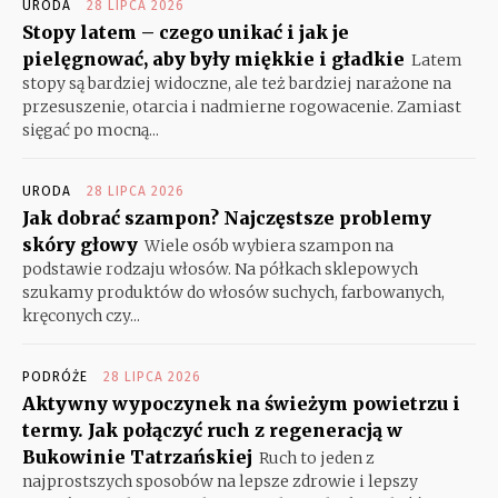
URODA
28 LIPCA 2026
Stopy latem – czego unikać i jak je
pielęgnować, aby były miękkie i gładkie
Latem
stopy są bardziej widoczne, ale też bardziej narażone na
przesuszenie, otarcia i nadmierne rogowacenie. Zamiast
sięgać po mocną...
URODA
28 LIPCA 2026
Jak dobrać szampon? Najczęstsze problemy
skóry głowy
Wiele osób wybiera szampon na
podstawie rodzaju włosów. Na półkach sklepowych
szukamy produktów do włosów suchych, farbowanych,
kręconych czy...
PODRÓŻE
28 LIPCA 2026
Aktywny wypoczynek na świeżym powietrzu i
termy. Jak połączyć ruch z regeneracją w
Bukowinie Tatrzańskiej
Ruch to jeden z
najprostszych sposobów na lepsze zdrowie i lepszy