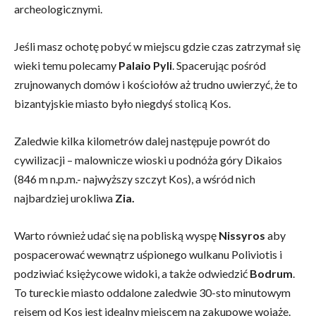
archeologicznymi.
Jeśli masz ochotę pobyć w miejscu gdzie czas zatrzymał się
wieki temu polecamy
Palaio Pyli
. Spacerując pośród
zrujnowanych domów i kościołów aż trudno uwierzyć, że to
bizantyjskie miasto było niegdyś stolicą Kos.
Zaledwie kilka kilometrów dalej następuje powrót do
cywilizacji – malownicze wioski u podnóża góry Dikaios
(846 m n.p.m.- najwyższy szczyt Kos), a wśród nich
najbardziej urokliwa
Zia.
Warto również udać się na pobliską wyspę
Nissyros
aby
pospacerować wewnątrz uśpionego wulkanu Poliviotis i
podziwiać księżycowe widoki, a także odwiedzić
Bodrum
.
To tureckie miasto oddalone zaledwie 30-sto minutowym
rejsem od Kos jest idealny miejscem na zakupowe wojaże.