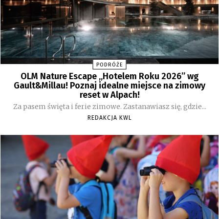
PODRÓŻE
OLM Nature Escape „Hotelem Roku 2026” wg
Gault&Millau! Poznaj idealne miejsce na zimowy
reset w Alpach!
Za pasem święta i ferie zimowe. Zastanawiasz się, gdzie...
REDAKCJA KWL