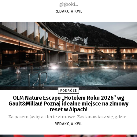
głęboki...
REDAKCJA KWL
PODRÓŻE
OLM Nature Escape „Hotelem Roku 2026” wg
Gault&Millau! Poznaj idealne miejsce na zimowy
reset w Alpach!
Za pasem święta i ferie zimowe. Zastanawiasz się, gdzie...
REDAKCJA KWL