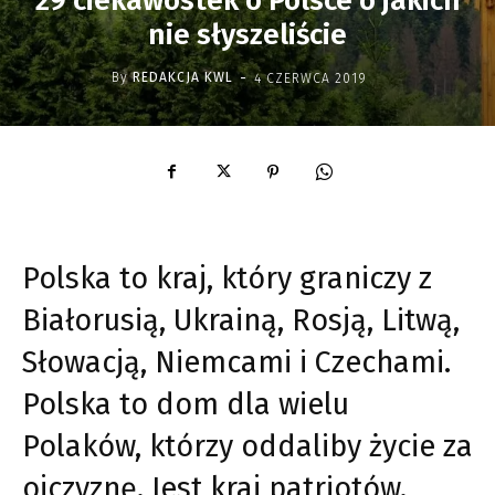
29 ciekawostek o Polsce o jakich
nie słyszeliście
-
By
REDAKCJA KWL
4 CZERWCA 2019
Polska to kraj, który graniczy z
Białorusią, Ukrainą, Rosją, Litwą,
Słowacją, Niemcami i Czechami.
Polska to dom dla wielu
Polaków, którzy oddaliby życie za
ojczyznę. Jest kraj patriotów.