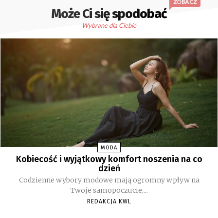
ZOBACZ
Może Ci się spodobać
Wybrane dla Ciebie
MODA
Kobiecość i wyjątkowy komfort noszenia na co
dzień
Codzienne wybory modowe mają ogromny wpływ na
Twoje samopoczucie,...
REDAKCJA KWL