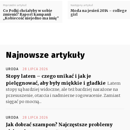
Poprzedni artykuł
Następny artykuł
Co Polki chciałyby w sobie
Moda na jesień 2014 – college
zmienić? Raport kampanii
girl
„Kobiecość niejedno ma imię”
Najnowsze artykuły
URODA
28 LIPCA 2026
Stopy latem – czego unikać i jak je
pielęgnować, aby były miękkie i gładkie
Latem
stopy są bardziej widoczne, ale też bardziej narażone na
przesuszenie, otarcia i nadmierne rogowacenie. Zamiast
sięgać po mocną...
URODA
28 LIPCA 2026
Jak dobrać szampon? Najczęstsze problemy