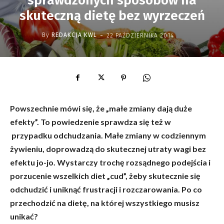
sprawdzonych sposobów na
skuteczną dietę bez wyrzeczeń
-
By
REDAKCJA KWL
22 PAŹDZIERNIKA 2014
Powszechnie mówi się, że „małe zmiany dają duże
efekty”. To powiedzenie sprawdza się też w
przypadku odchudzania. Małe zmiany w codziennym
żywieniu, doprowadzą do skutecznej utraty wagi bez
efektu jo-jo. Wystarczy trochę rozsądnego podejścia i
porzucenie wszelkich diet „cud”, żeby skutecznie się
odchudzić i uniknąć frustracji i rozczarowania. Po co
przechodzić na dietę, na której wszystkiego musisz
unikać?