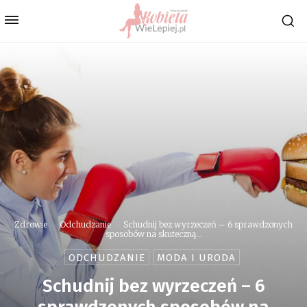
Zdrowie
Odchudzanie
Schudnij bez wyrzeczeń – 6 sprawdzonych
sposobów na skuteczną...
ODCHUDZANIE
MODA I URODA
Schudnij bez wyrzeczeń – 6