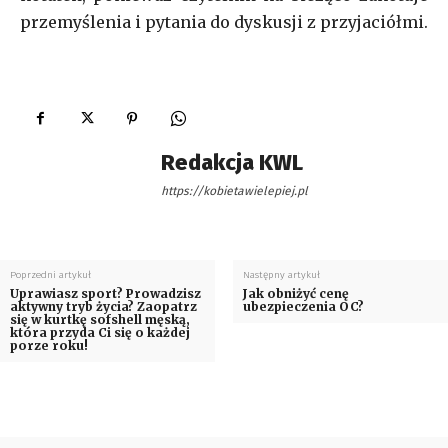
przemyślenia i pytania do dyskusji z przyjaciółmi.
Redakcja KWL
https://kobietawielepiej.pl
Poprzedni artykuł
Następny artykuł
Uprawiasz sport? Prowadzisz
Jak obniżyć cenę
aktywny tryb życia? Zaopatrz
ubezpieczenia OC?
się w kurtkę sofshell męską,
która przyda Ci się o każdej
porze roku!