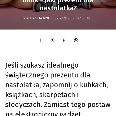
book – jaki prezent dla
nastolatka?
-
By
REDAKCJA KWL
29 PAŹDZIERNIKA 2018
Jeśli szukasz idealnego
świątecznego prezentu dla
nastolatka, zapomnij o kubkach,
książkach, skarpetach i
słodyczach. Zamiast tego postaw
na elektroniczny gadżet