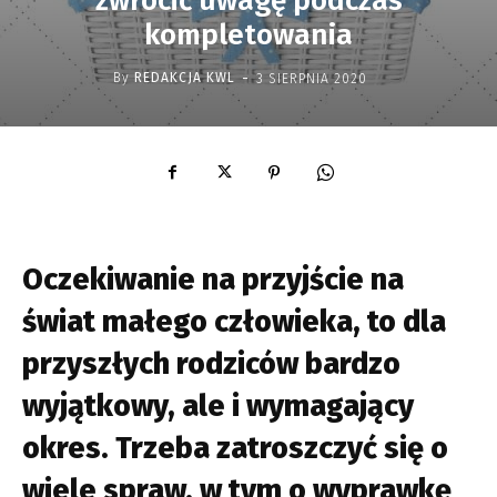
zwrócić uwagę podczas
kompletowania
-
By
REDAKCJA KWL
3 SIERPNIA 2020
Oczekiwanie na przyjście na
świat małego człowieka, to dla
przyszłych rodziców bardzo
wyjątkowy, ale i wymagający
okres. Trzeba zatroszczyć się o
wiele spraw, w tym o wyprawkę