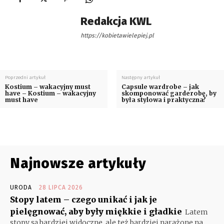
Redakcja KWL
https://kobietawielepiej.pl
Poprzedni artykuł
Następny artykuł
Kostium – wakacyjny must
Capsule wardrobe – jak
have – Kostium – wakacyjny
skomponować garderobę, by
must have
była stylowa i praktyczna?
Najnowsze artykuły
URODA
28 LIPCA 2026
Stopy latem – czego unikać i jak je
pielęgnować, aby były miękkie i gładkie
Latem
stopy są bardziej widoczne, ale też bardziej narażone na