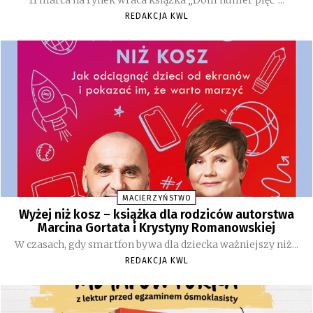
11 marca na rynek wraca książka „Dom numer pięć”...
REDAKCJA KWL
MACIERZYŃSTWO
Wyżej niż kosz – książka dla rodziców autorstwa
Marcina Gortata i Krystyny Romanowskiej
W czasach, gdy smartfon bywa dla dziecka ważniejszy niż...
REDAKCJA KWL