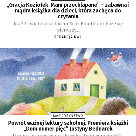
„Gracja Koziołek. Mam przechlapane” – zabawna i
mądra książka dla dzieci, która zachęca do
czytania
Już 22 kwietnia nakładem Znak Emotikon ukaże się
pierwszy...
REDAKCJA KWL
MACIERZYŃSTWO
Powrót ważnej lektury szkolnej. Premiera książki
„Dom numer pięć” Justyny Bednarek