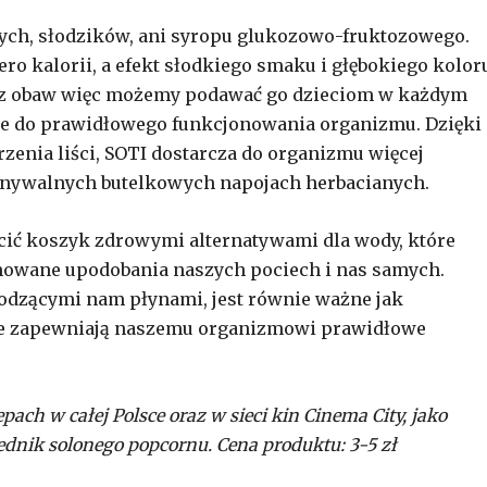
ych, słodzików, ani syropu glukozowo-fruktozowego.
ro kalorii, a efekt słodkiego smaku i głębokiego kolor
ez obaw więc możemy podawać go dzieciom w każdym
ne do prawidłowego funkcjonowania organizmu. Dzięki
enia liści, SOTI dostarcza do organizmu więcej
nywalnych butelkowych napojach herbacianych.
icić koszyk zdrowymi alternatywami dla wody, które
mowane upodobania naszych pociech i nas samych.
dzącymi nam płynami, jest równie ważne jak
re zapewniają naszemu organizmowi prawidłowe
ch w całej Polsce oraz w sieci kin Cinema City, jako
dnik solonego popcornu. Cena produktu: 3-5 zł