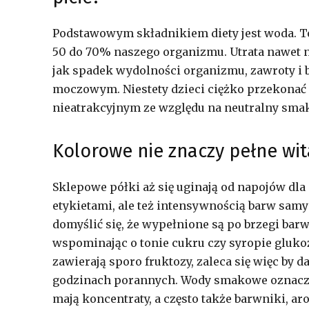
Podstawowym składnikiem diety jest woda. To
50 do 70% naszego organizmu. Utrata nawet n
jak spadek wydolności organizmu, zawroty i 
moczowym. Niestety dzieci ciężko przekonać d
nieatrakcyjnym ze względu na neutralny smak
Kolorowe nie znaczy pełne wi
Sklepowe półki aż się uginają od napojów dla
etykietami, ale też intensywnością barw samy
domyślić się, że wypełnione są po brzegi ba
wspominając o tonie cukru czy syropie gluk
zawierają sporo fruktozy, zaleca się więc by d
godzinach porannych. Wody smakowe oznaczon
mają koncentraty, a często także barwniki, ar