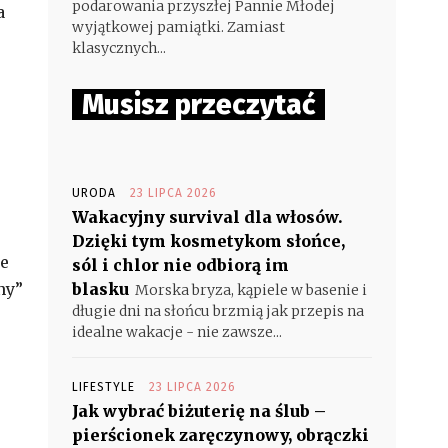
podarowania przyszłej Pannie Młodej
a
wyjątkowej pamiątki. Zamiast
klasycznych...
Musisz przeczytać
URODA
23 LIPCA 2026
Wakacyjny survival dla włosów.
Dzięki tym kosmetykom słońce,
ie
sól i chlor nie odbiorą im
ny”
blasku
Morska bryza, kąpiele w basenie i
długie dni na słońcu brzmią jak przepis na
idealne wakacje - nie zawsze...
LIFESTYLE
23 LIPCA 2026
Jak wybrać biżuterię na ślub –
pierścionek zaręczynowy, obrączki