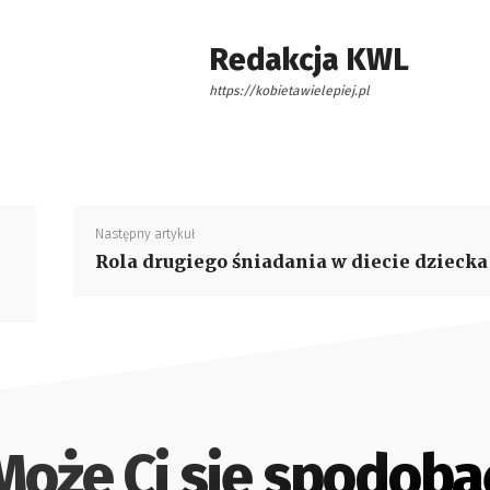
Redakcja KWL
https://kobietawielepiej.pl
Następny artykuł
Rola drugiego śniadania w diecie dziecka
Może Ci się spodoba