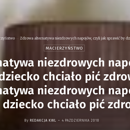
rzyństwo
Zdrowa alternatywa niezdrowych napojów, czyli jak sprawić by dzi
MACIERZYŃSTWO
natywa niezdrowych napoj
dziecko chciało pić zdr
natywa niezdrowych napoj
 dziecko chciało pić zd
-
By
REDAKCJA KWL
4 PAŹDZIERNIKA 2018