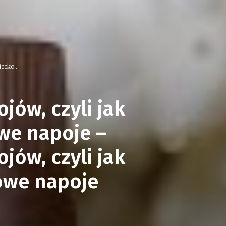
ecko...
ów, czyli jak
owe napoje –
ów, czyli jak
rowe napoje