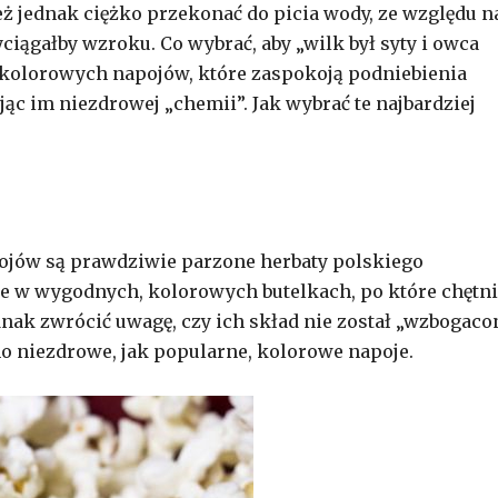
eż jednak ciężko przekonać do picia wody, ze względu n
yciągałby wzroku. Co wybrać, aby „wilk był syty i owca
, kolorowych napojów, które zaspokoją podniebienia
jąc im niezdrowej „chemii”. Jak wybrać te najbardziej
ojów są prawdziwie parzone herbaty polskiego
e w wygodnych, kolorowych butelkach, po które chętn
 jednak zwrócić uwagę, czy ich skład nie został „wzbogaco
mo niezdrowe, jak popularne, kolorowe napoje.