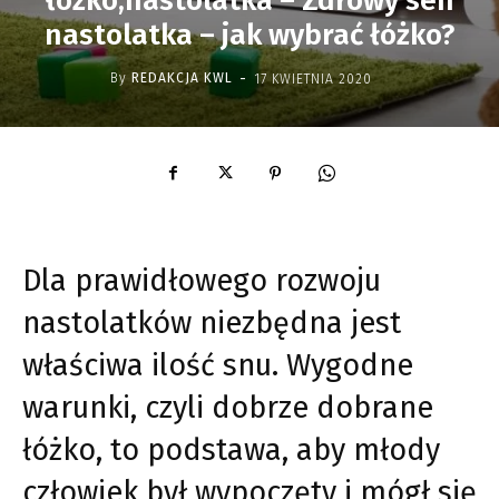
łóżko,nastolatka – Zdrowy sen
nastolatka – jak wybrać łóżko?
-
By
REDAKCJA KWL
17 KWIETNIA 2020
Dla prawidłowego rozwoju
nastolatków niezbędna jest
właściwa ilość snu. Wygodne
warunki, czyli dobrze dobrane
łóżko, to podstawa, aby młody
człowiek był wypoczęty i mógł się