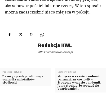
aby schować pościel lub inne rzeczy. W ten sposób
można zaoszczędzić nieco miejsca w pokoju.
Redakcja KWL
https://kobietawielepiej.pl
Poprzedni artykuł
Następny artykuł
Desery z pastą pralinową –
słodycze w czasie pandemii
uczta dla miłośników
coranavirus covid-19 –
słodkości
Słodycze w czasie pandemii.
Jemy słodkie, by poczuć się
bezpieczniej…