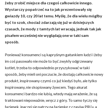
żeby zrobić miejsce dla czegoś całkowicie innego.
Wystarczy popatrzeć na to jak prezentowały się
gwiazdy 10, czy 20 lat temu. Myślę, że dla wielu mógłby
być to szok, chociaż zdarzają się już w dzisiejszych
czasach, że mody z tamtych lat wracają, jednak tak jak
pisałem wcześniej nie wyglądają one w taki sam
sposób.
Ponieważ konsumenci są kapryśnym gatunkiem ludzi i żeby
im coś pasowało nie może to być zwykły odgrzewany
kotlet, trzeba to odpowiednio przyszykować w taki
sposób, żeby mieli oni poczucie, że dostają całkowicie nowy
produkt, inspirowany czymś co już kiedyś było, ale tylko
inspirowany, nie skopiowany żywcem. Tego akurat
konsumenci bardzo nie lubią, wtedy mają wrażenie, że są
traktowani niepoważnie, wręcz z góry. To samo tyczy się
łazienek, inaczej się patrzy na łazienkę z czasów PRL’u, a