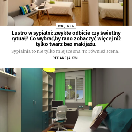
WNĘTRZA
Lustro w sypialni: zwykłe odbicie czy świetlny
rytuał? Co wybrać,by rano zobaczyć więcej niż
tylko twarz bez makijażu.
Sypialnia to nie tylko miejsce snu. To również scena...
REDAKCJA KWL