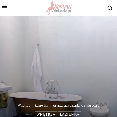
Wnętrza
Łazienka
Aranżacja łazienki w stylu retro
WNĘTRZA
ŁAZIENKA