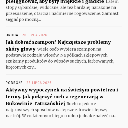
pielęgnować, aby były miękkie i gładkie
Latem
stopy są bardziej widoczne, ale też bardziej narażone na
przesuszenie, otarcia i nadmierne rogowacenie. Zamiast
sięgać po mocną...
URODA
28 LIPCA 2026
Jak dobrać szampon? Najczęstsze problemy
skóry głowy
Wiele osób wybiera szampon na
podstawie rodzaju włosów. Na półkach sklepowych
szukamy produktów do włosów suchych, farbowanych,
kręconych czy...
PODRÓŻE
28 LIPCA 2026
Aktywny wypoczynek na świeżym powietrzu i
termy. Jak połączyć ruch z regeneracją w
Bukowinie Tatrzańskiej
Ruch to jeden z
najprostszych sposobów na lepsze zdrowie i lepszy
nastrój. W codziennym biegu trudno jednak znaleźć na...