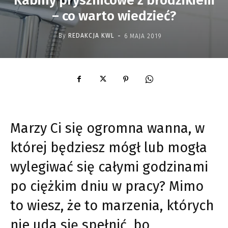
Kabiny prysznicowe z brodzikiem
– co warto wiedzieć?
-
By
REDAKCJA KWL
6 MAJA 2019
Marzy Ci się ogromna wanna, w
której będziesz mógł lub mogła
wylegiwać się całymi godzinami
po ciężkim dniu w pracy? Mimo
to wiesz, że to marzenia, których
nie uda się spełnić, bo