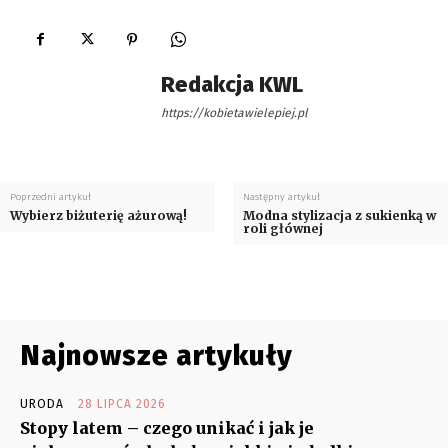
Redakcja KWL
https://kobietawielepiej.pl
Poprzedni artykuł
Następny artykuł
Wybierz biżuterię ażurową!
Modna stylizacja z sukienką w
roli głównej
Najnowsze artykuły
URODA
28 LIPCA 2026
Stopy latem – czego unikać i jak je