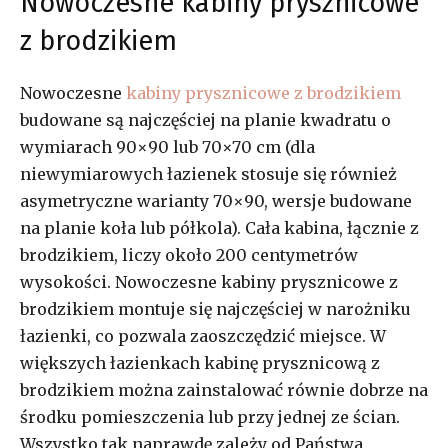
Nowoczesne kabiny prysznicowe
z brodzikiem
Nowoczesne
kabiny prysznicowe z brodzikiem
budowane są najczęściej na planie kwadratu o
wymiarach 90×90 lub 70×70 cm (dla
niewymiarowych łazienek stosuje się również
asymetryczne warianty 70×90, wersje budowane
na planie koła lub półkola). Cała kabina, łącznie z
brodzikiem, liczy około 200 centymetrów
wysokości. Nowoczesne kabiny prysznicowe z
brodzikiem montuje się najczęściej w narożniku
łazienki, co pozwala zaoszczędzić miejsce. W
większych łazienkach kabinę prysznicową z
brodzikiem można zainstalować równie dobrze na
środku pomieszczenia lub przy jednej ze ścian.
Wszystko tak naprawdę zależy od Państwa