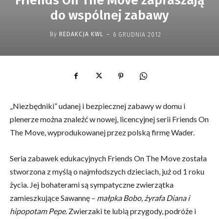
Friends On The Move zapraszają
do wspólnej zabawy
-
By
REDAKCJA KWL
6 GRUDNIA 2012
„Niezbędniki” udanej i bezpiecznej zabawy w domu i
plenerze można znaleźć w nowej, licencyjnej serii Friends On
The Move, wyprodukowanej przez polską firmę Wader.
Seria zabawek edukacyjnych Friends On The Move została
stworzona z myślą o najmłodszych dzieciach, już od 1 roku
życia. Jej bohaterami są sympatyczne zwierzątka
zamieszkujące Sawannę –
małpka Bobo, żyrafa Diana i
hipopotam Pepe.
Zwierzaki te lubią przygody, podróże i