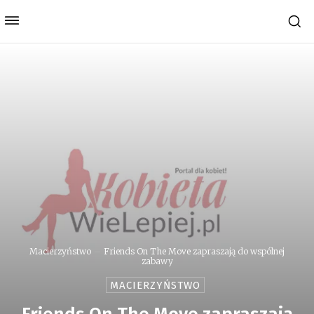
Macierzyństwo
Friends On The Move zapraszają do wspólnej
zabawy
MACIERZYŃSTWO