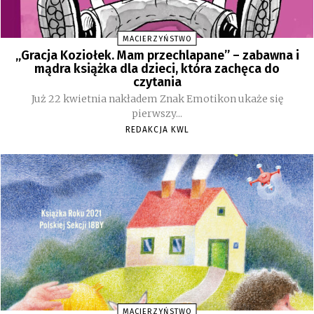
MACIERZYŃSTWO
„Gracja Koziołek. Mam przechlapane” – zabawna i
mądra książka dla dzieci, która zachęca do
czytania
Już 22 kwietnia nakładem Znak Emotikon ukaże się
pierwszy...
REDAKCJA KWL
MACIERZYŃSTWO