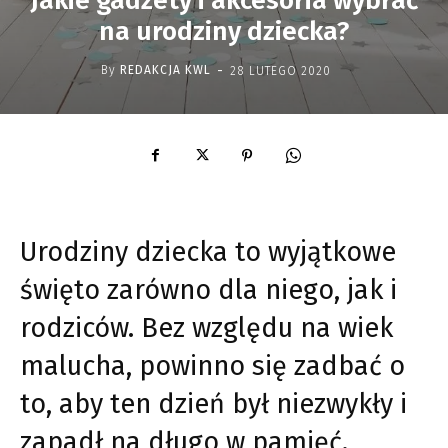
Jakie gadżety i akcesoria wybrać
na urodziny dziecka?
-
By
REDAKCJA KWL
28 LUTEGO 2020
Urodziny dziecka to wyjątkowe
święto zarówno dla niego, jak i
rodziców. Bez względu na wiek
malucha, powinno się zadbać o
to, aby ten dzień był niezwykły i
zapadł na długo w pamięć.