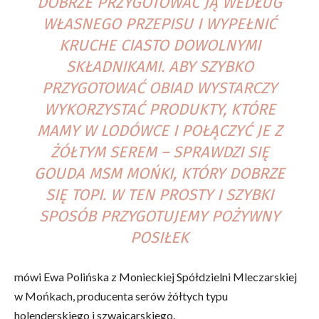
DOBRZE PRZYGOTOWAĆ JĄ WEDŁUG
WŁASNEGO PRZEPISU I WYPEŁNIĆ
KRUCHE CIASTO DOWOLNYMI
SKŁADNIKAMI. ABY SZYBKO
PRZYGOTOWAĆ OBIAD WYSTARCZY
WYKORZYSTAĆ PRODUKTY, KTÓRE
MAMY W LODÓWCE I POŁĄCZYĆ JE Z
ŻÓŁTYM SEREM – SPRAWDZI SIĘ
GOUDA MSM MOŃKI, KTÓRY DOBRZE
SIĘ TOPI. W TEN PROSTY I SZYBKI
SPOSÓB PRZYGOTUJEMY POŻYWNY
POSIŁEK
mówi Ewa Polińska z Monieckiej Spółdzielni Mleczarskiej
w Mońkach, producenta serów żółtych typu
holenderskiego i szwajcarskiego.