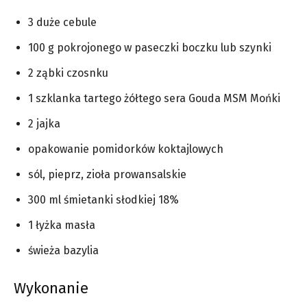
3 duże cebule
100 g pokrojonego w paseczki boczku lub szynki
2 ząbki czosnku
1 szklanka tartego żółtego sera Gouda MSM Mońki
2 jajka
opakowanie pomidorków koktajlowych
sól, pieprz, zioła prowansalskie
300 ml śmietanki słodkiej 18%
1 łyżka masła
świeża bazylia
Wykonanie