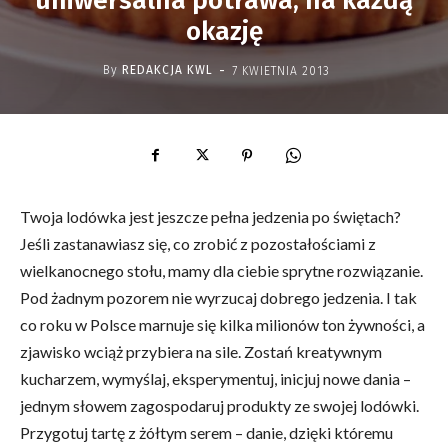
uniwersalna potrawa, na każdą
okazję
-
By
REDAKCJA KWL
7 KWIETNIA 2013
Twoja lodówka jest jeszcze pełna jedzenia po świętach?
Jeśli zastanawiasz się, co zrobić z pozostałościami z
wielkanocnego stołu, mamy dla ciebie sprytne rozwiązanie.
Pod żadnym pozorem nie wyrzucaj dobrego jedzenia. I tak
co roku w Polsce marnuje się kilka milionów ton żywności, a
zjawisko wciąż przybiera na sile. Zostań kreatywnym
kucharzem, wymyślaj, eksperymentuj, inicjuj nowe dania –
jednym słowem zagospodaruj produkty ze swojej lodówki.
Przygotuj tartę z żółtym serem – danie, dzięki któremu