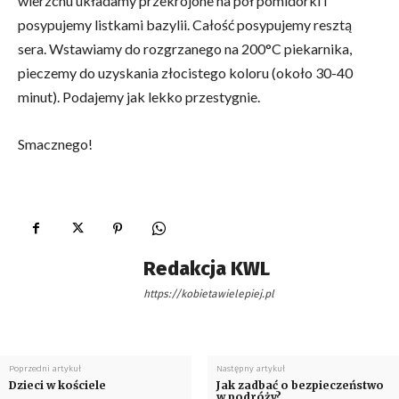
wierzchu układamy przekrojone na pół pomidorki i
posypujemy listkami bazylii. Całość posypujemy resztą
sera. Wstawiamy do rozgrzanego na 200°C piekarnika,
pieczemy do uzyskania złocistego koloru (około 30-40
minut). Podajemy jak lekko przestygnie.
Smacznego!
Redakcja KWL
https://kobietawielepiej.pl
Poprzedni artykuł
Następny artykuł
Dzieci w kościele
Jak zadbać o bezpieczeństwo
w podróży?