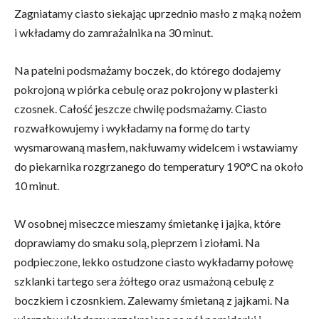
Zagniatamy ciasto siekając uprzednio masło z mąką nożem
i wkładamy do zamrażalnika na 30 minut.
Na patelni podsmażamy boczek, do którego dodajemy
pokrojoną w piórka cebulę oraz pokrojony w plasterki
czosnek. Całość jeszcze chwilę podsmażamy. Ciasto
rozwałkowujemy i wykładamy na formę do tarty
wysmarowaną masłem, nakłuwamy widelcem i wstawiamy
do piekarnika rozgrzanego do temperatury 190°C na około
10 minut.
W osobnej miseczce mieszamy śmietankę i jajka, które
doprawiamy do smaku solą, pieprzem i ziołami. Na
podpieczone, lekko ostudzone ciasto wykładamy połowę
szklanki tartego sera żółtego oraz usmażoną cebulę z
boczkiem i czosnkiem. Zalewamy śmietaną z jajkami. Na