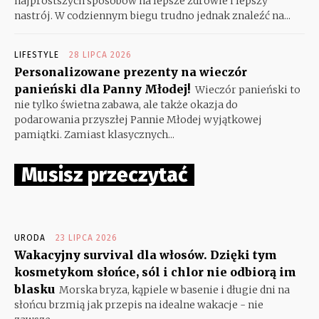
najprostszych sposobów na lepsze zdrowie i lepszy
nastrój. W codziennym biegu trudno jednak znaleźć na...
LIFESTYLE
28 LIPCA 2026
Personalizowane prezenty na wieczór
panieński dla Panny Młodej!
Wieczór panieński to
nie tylko świetna zabawa, ale także okazja do
podarowania przyszłej Pannie Młodej wyjątkowej
pamiątki. Zamiast klasycznych...
Musisz przeczytać
URODA
23 LIPCA 2026
Wakacyjny survival dla włosów. Dzięki tym
kosmetykom słońce, sól i chlor nie odbiorą im
blasku
Morska bryza, kąpiele w basenie i długie dni na
słońcu brzmią jak przepis na idealne wakacje - nie