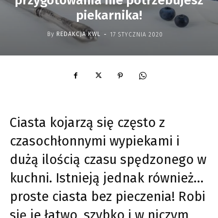
przygotowania nie potrzebujesz
piekarnika!
-
By
REDAKCJA KWL
17 STYCZNIA 2020
Ciasta kojarzą się często z
czasochłonnymi wypiekami i
dużą ilością czasu spędzonego w
kuchni. Istnieją jednak również…
proste ciasta bez pieczenia! Robi
się je łatwo, szybko i w niczym