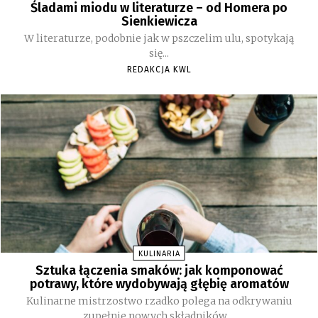
Śladami miodu w literaturze – od Homera po
Sienkiewicza
W literaturze, podobnie jak w pszczelim ulu, spotykają
się...
REDAKCJA KWL
KULINARIA
Sztuka łączenia smaków: jak komponować
potrawy, które wydobywają głębię aromatów
Kulinarne mistrzostwo rzadko polega na odkrywaniu
zupełnie nowych składników....