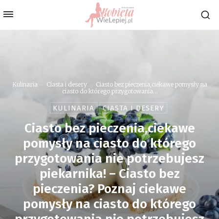
Kulinaria
Ciasta i desery
Ciasto bez pieczenia,ciekawe pomysły na
ciasto do którego przygotowania...
KULINARIA
CIASTA I DESERY
Ciasto bez pieczenia,ciekawe
pomysły na ciasto do którego
przygotowania nie potrzebujesz
piekarnika! – Ciasto bez
pieczenia? Poznaj ciekawe
pomysły na ciasto do którego