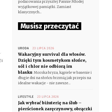
podarowania przyszłej Pannie Młodej
wyjątkowej pamiątki. Zamiast
klasycznych...
Musisz przeczytać
URODA
23 LIPCA 2026
y
Wakacyjny survival dla włosów.
Dzięki tym kosmetykom słońce,
 i
sól i chlor nie odbiorą im
blasku
Morska bryza, kąpiele w basenie i
długie dni na słońcu brzmią jak przepis na
idealne wakacje - nie zawsze...
LIFESTYLE
23 LIPCA 2026
Jak wybrać biżuterię na ślub –
pierścionek zaręczynowy, obrączki