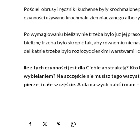
Pościel, obrusy i ręczniki kuchenne były krochmalone p
czynności używano krochmalu ziemniaczanego albo r
Po wymaglowaniu bielizny nie trzeba było już jej pras
bieliznę trzeba było skropić tak, aby równomiernie na
delikatnie trzeba było rozłożyć cienkimi warstwami i
Ile z tych czynności jest dla Ciebie abstrakcją? 
wybielaniem? Na szczęście nie musisz tego wszyst
pierze, i całe szczęście. A dla naszych babć i mam 