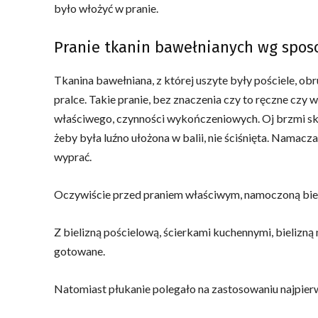
było włożyć w pranie.
Pranie tkanin bawełnianych wg spo
Tkanina bawełniana, z której uszyte były pościele, obru
pralce. Takie pranie, bez znaczenia czy to ręczne czy w
właściwego, czynności wykończeniowych. Oj brzmi sko
żeby była luźno ułożona w balii, nie ściśnięta. Namacz
wyprać.
Oczywiście przed praniem właściwym, namoczoną biel
Z bielizną pościelową, ścierkami kuchennymi, bielizną
gotowane.
Natomiast płukanie polegało na zastosowaniu najpierw 