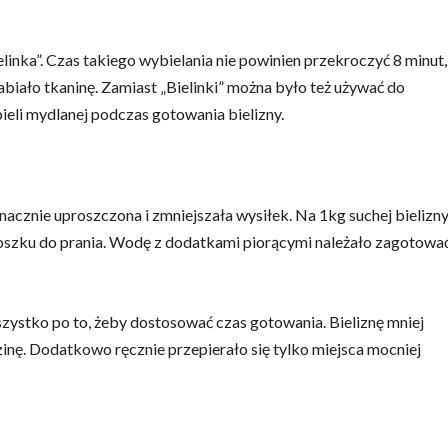
inka”. Czas takiego wybielania nie powinien przekroczyć 8 minut,
biało tkaninę. Zamiast „Bielinki” można było też używać do
eli mydlanej podczas gotowania bielizny.
acznie uproszczona i zmniejszała wysiłek. Na 1kg suchej bielizn
roszku do prania. Wodę z dodatkami piorącymi należało zagotować
 Wszystko po to, żeby dostosować czas gotowania. Bieliznę mniej
inę. Dodatkowo ręcznie przepierało się tylko miejsca mocniej