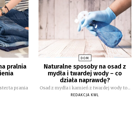
DOM
na pralnia
Naturalne sposoby na osad z
ienia
mydła i twardej wody – co
działa naprawdę?
sterta prania
Osad z mydła i kamień z twardej wody to...
REDAKCJA KWL