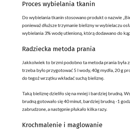
Proces wybielania tkanin
Do wybielania tkanin stosowano produkt o nazwie „Biel
ponieważ dłuższe trzymanie bielizny w wybielaczu osła
wybielania 3% wodę utlenioną, którą dodawano do kąpi
Radziecka metoda prania
Jakkolwiek to brzmi podobno ta metoda prania była zn
trzeba było przygotować 5 l wody, 40g mydła, 20 g p
do tegoż wrzątku wkładać suchą bieliznę.
Taką bieliznę dzieliło się na mniej i bardziej brudną.
brudną gotowało się 40 minut, bardziej brudną -1 godz
zabrudzone, a następnie płukało kilka razy.
Krochmalenie i maglowanie