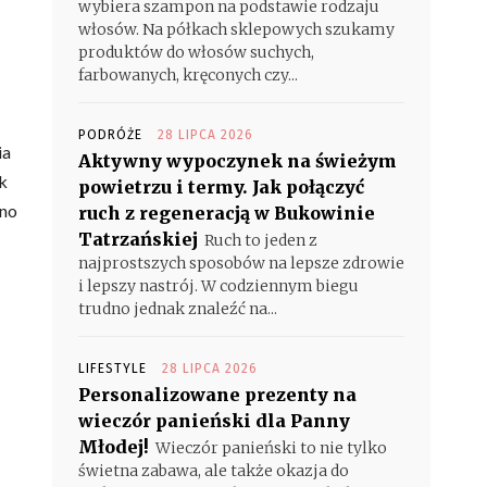
wybiera szampon na podstawie rodzaju
włosów. Na półkach sklepowych szukamy
produktów do włosów suchych,
farbowanych, kręconych czy...
PODRÓŻE
28 LIPCA 2026
ia
Aktywny wypoczynek na świeżym
k
powietrzu i termy. Jak połączyć
ano
ruch z regeneracją w Bukowinie
Tatrzańskiej
Ruch to jeden z
najprostszych sposobów na lepsze zdrowie
i lepszy nastrój. W codziennym biegu
trudno jednak znaleźć na...
LIFESTYLE
28 LIPCA 2026
Personalizowane prezenty na
wieczór panieński dla Panny
Młodej!
Wieczór panieński to nie tylko
świetna zabawa, ale także okazja do