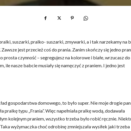
i, suszarki, pralko- suszarki, zmywarki, a i tak narzekamy na 
. Zawsze jest przecież coś do prania. Zanim skończy się jedno pran
 to prosta czynność – segregujesz na kolorowe i białe, wrzucasz do
tym, ile nasze babcie musiały się namęczyć z praniem. I jedno jest
kład gospodarstwa domowego, to było super. Nie moje drogie pani
a pralkę typu „Frania”. Więc napełniała pralkę wodą, dodawała
dym kolejnym praniem, wszystko trzeba było robić ręcznie. Niekt
Taka wyżymaczka choć odrobinę zmniejszała wysiłek jaki trzeba