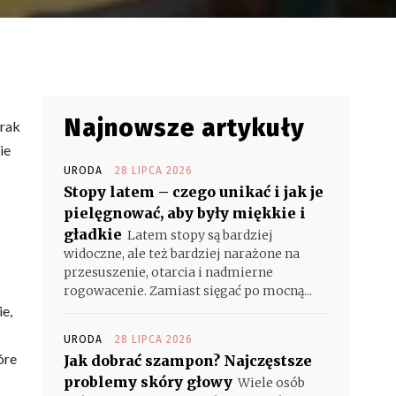
Najnowsze artykuły
brak
ie
URODA
28 LIPCA 2026
Stopy latem – czego unikać i jak je
pielęgnować, aby były miękkie i
gładkie
Latem stopy są bardziej
widoczne, ale też bardziej narażone na
przesuszenie, otarcia i nadmierne
rogowacenie. Zamiast sięgać po mocną...
e,
URODA
28 LIPCA 2026
óre
Jak dobrać szampon? Najczęstsze
problemy skóry głowy
Wiele osób