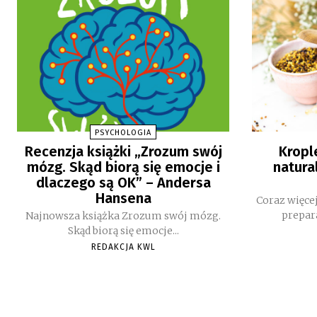
PSYCHOLOGIA
Recenzja książki „Zrozum swój
Kropl
mózg. Skąd biorą się emocje i
natura
dlaczego są OK” – Andersa
Hansena
Coraz więce
prepara
Najnowsza książka Zrozum swój mózg.
Skąd biorą się emocje...
REDAKCJA KWL