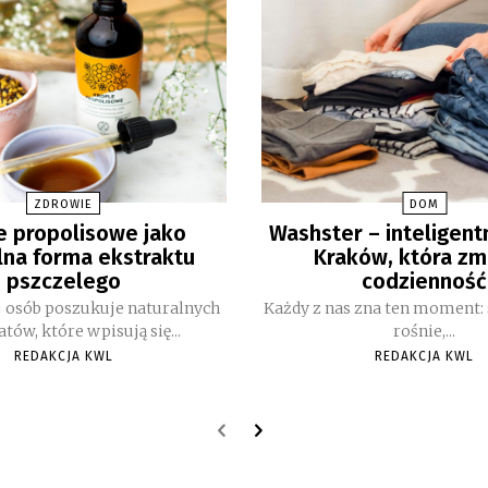
ZDROWIE
DOM
e propolisowe jako
Washster – inteligent
lna forma ekstraktu
Kraków, która zm
pszczelego
codzienność
j osób poszukuje naturalnych
Każdy z nas zna ten moment: 
tów, które wpisują się...
rośnie,...
REDAKCJA KWL
REDAKCJA KWL