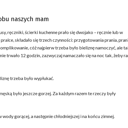
sobu naszych mam
sy, ręczniki, ścierki kuchenne prało się dwojako – ręcznie lub w
 pralce, składało się trzech czynności: przygotowania prania, pran
mplikowanie, cóż najpierw trzeba było bieliznę namoczyć, ale ta
anie trwało 12 godzin, zazwyczaj namaczało się na noc tak, żeby r
iznę trzeba było wypłukać.
 męską było jeszcze gorzej. Za każdym razem te rzeczy były
wody gorącej, a następnie chłodniejszej i na końcu zimnej.