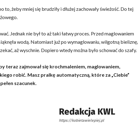
o to, żeby mniej się brudziły i dłużej zachowały świeżość. Do tej
yżowego.
ować. Jednak nie był to aż taki łatwy proces. Przed maglowaniem
siąknęła wodą. Natomiast już po wymaglowaniu, wilgotną bieliznę,
 czekać, aż wyschnie. Dopiero wtedy można było schować do szafy.
Kto by teraz zajmował się krochmaleniem, maglowaniem,
kiego robić. Masz pralkę automatyczną, które za „Ciebie”
– pełen szacunek.
Redakcja KWL
https://kobietawielepiej.pl