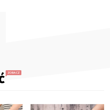
ć
ZOBACZ